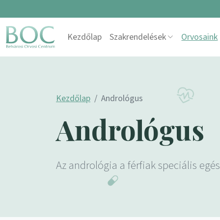
Skip to content
Kezdőlap
Szakrendelések
Orvosaink
Main Navigation
Kezdőlap
Andrológus
Andrológus
Az andrológia a férfiak speciális egé