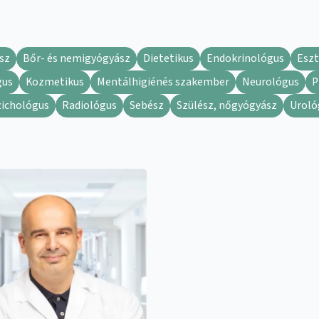
sz
Bőr- és nemigyógyász
Dietetikus
Endokrinológus
Eszt
gus
Kozmetikus
Mentálhigiénés szakember
Neurológus
P
zichológus
Radiológus
Sebész
Szülész, nőgyógyász
Uroló