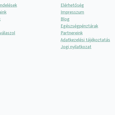
endelések
Elérhetőség
aink
Impresszum
k
Blog
Egészségpénztárak
válaszol
Partnereink
Adatkezelési tájékoztatás
Jogi nyilatkozat