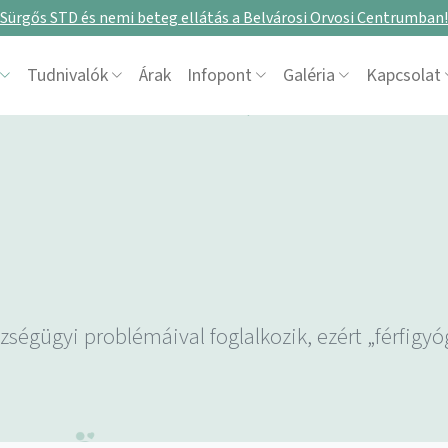
Sürgős STD és nemi beteg ellátás a Belvárosi Orvosi Centrumban!
Tudnivalók
Árak
Infopont
Galéria
Kapcsolat
szségügyi problémáival foglalkozik, ezért „férfigy