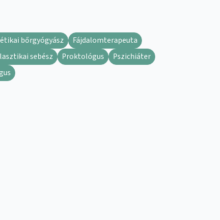
étikai bőrgyógyász
Fájdalomterapeuta
lasztikai sebész
Proktológus
Pszichiáter
gus