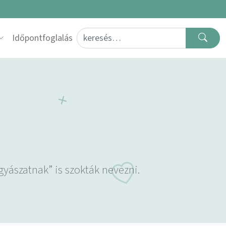
Search for:
Időpontfoglalás
ógyászatnak” is szokták nevezni.