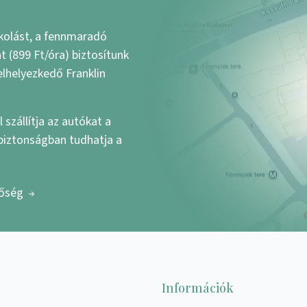
kolást, a fennmaradó
 (899 Ft/óra) biztosítunk
elhelyezkedő Franklin
 szállítja az autókat a
 biztonságban tudhatja a
tőség
Információk