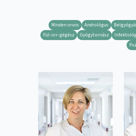
Minden orvos
Andrológus
Belgyógyá
Fül-orr-gégész
Gyógytornász
Infektoló
Ps