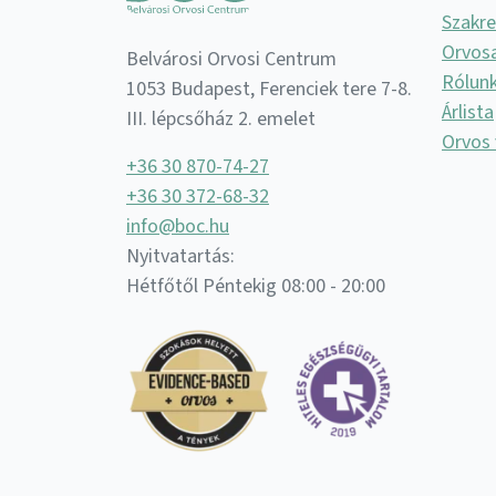
Szakr
Orvos
Belvárosi Orvosi Centrum
Rólun
1053 Budapest, Ferenciek tere 7-8.
Árlista
III. lépcsőház 2. emelet
Orvos 
+36 30 870-74-27
+36 30 372-68-32
info@boc.hu
Nyitvatartás:
Hétfőtől Péntekig 08:00 - 20:00