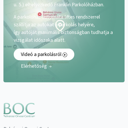
u. 5.) elhelyezkedő Franklin Parkolóházban.
A parkolóház automata liftes rendszerrel
szállítja az autókat a parkolás helyére,
így autóját maximális biztonságban tudhatja a
vizsgálat időszaka alatt.
Videó a parkolásról
Elérhetőség