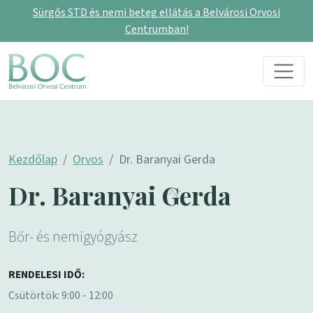
Sürgős STD és nemi beteg ellátás a Belvárosi Orvosi
Centrumban!
Skip to content
Main Navigation
Kezdőlap
Orvos
Dr. Baranyai Gerda
Dr. Baranyai Gerda
Bőr- és nemigyógyász
RENDELESI IDŐ:
Csütörtök: 9:00 - 12:00