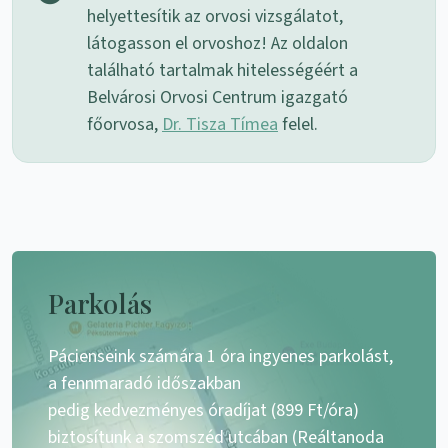
helyettesítik az orvosi vizsgálatot,
látogasson el orvoshoz! Az oldalon
található tartalmak hitelességéért a
Belvárosi Orvosi Centrum igazgató
főorvosa,
Dr. Tisza Tímea
felel.
Parkolás
Pácienseink számára 1 óra ingyenes parkolást,
a fennmaradó időszakban
pedig kedvezményes óradíjat (899 Ft/óra)
biztosítunk a szomszéd utcában (Reáltanoda