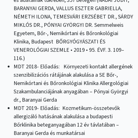
es adatainak tükrében, 357 betegen (NÁDAI JUDIT,
BARANYAI GERDA, VALLUS ESZTER GABRIELLA,
NÉMETH ILONA, TEMESVÁRI ERZSÉBET DR., SÁRDY
MIKLÓS DR., PÓNYAI GYÖRGYI DR. Semmelweis
Egyetem, Bőr-, Nemikórtani és Bőronkológiai
Klinika, Budapest BŐRGYÓGYÁSZATI ÉS
VENEROLÓGIAI SZEMLE • 2019 • 95. ÉVF. 3. 109–
116.)
MDT 2018- Előadás: Környezeti kontakt allergének
szenzibilizációs rátájának alakulása a SE Bőr-,
Nemikórtani és Bőronkológiai Klinika Allergológiai
Szakambulanciájának anyagában – Pónyai Györgyi
dr., Baranyai Gerda
MDT 2019- Előadás: Kozmetikum-összetevők
allergizáló hatásának alakulása a budapesti
Bőrklinika beteganyagában 12 év távlatában –
Baranyai Gerda és munkatársai