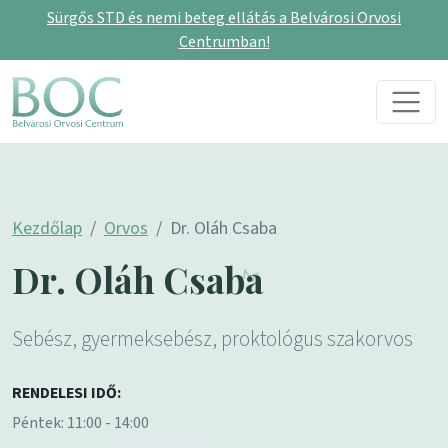
Sürgős STD és nemi beteg ellátás a Belvárosi Orvosi
Centrumban!
Skip to content
Main Navigation
Kezdőlap
Orvos
Dr. Oláh Csaba
Dr. Oláh Csaba
Sebész, gyermeksebész, proktológus szakorvos
RENDELESI IDŐ:
Péntek: 11:00 - 14:00