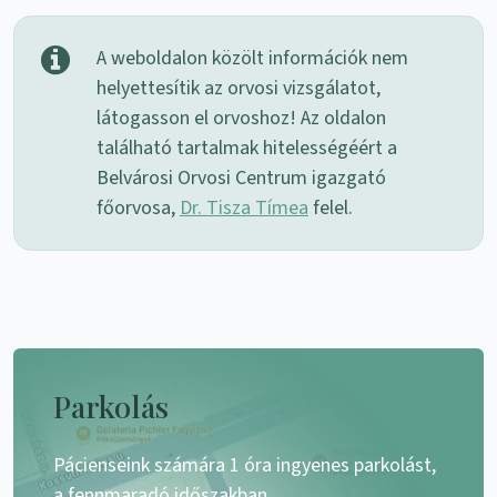
A weboldalon közölt információk nem
helyettesítik az orvosi vizsgálatot,
látogasson el orvoshoz! Az oldalon
található tartalmak hitelességéért a
Belvárosi Orvosi Centrum igazgató
főorvosa,
Dr. Tisza Tímea
felel.
Parkolás
Pácienseink számára 1 óra ingyenes parkolást,
a fennmaradó időszakban