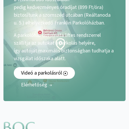
pedig kedvezményes óradíjat (899 Ft/óra)
biztosítunk a szomszéd utcában (Reáltanoda
u. 5.) elhelyezkedő Franklin Parkolóházban.
A parkolóház automata liftes rendszerrel
szállítja az autókat a parkolás helyére,
így autóját maximális biztonságban tudhatja a
vizsgálat időszaka alatt.
Videó a parkolásról
Elérhetőség