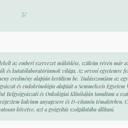
kelt az emberi szervezet működése, szüleim révén már az 
ők és kutatólaboratóriumok világa. Az orvosi egyetemre fel
rseny eredmény alapján kerültem be. Tudásszomjam az egy
yászat és endokrinológia alapjait a Semmelweis Egyetem 
nt Belgyógyászati és Onkológiai Klinikáján tanultam a szak
 végeztem kalcium anyagcsere és D-vitamin témakörben. 
osan követve, azt a gyógyítás szolgálatába állítani.