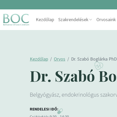
Skip to content
Kezdőlap
Szakrendelések
Orvosaink
Main Navigation
Kezdőlap
Orvos
Dr. Szabó Boglárka PhD
Dr. Szabó B
Belgyógyász, endokrinológus szakor
RENDELESI IDŐ: