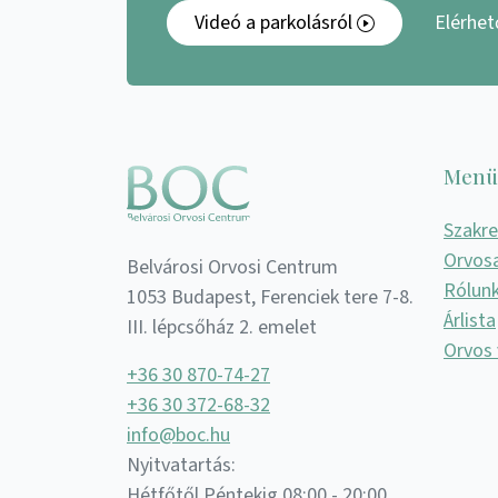
Videó a parkolásról
Elérhe
Menü
Szakr
Orvos
Belvárosi Orvosi Centrum
Rólun
1053 Budapest, Ferenciek tere 7-8.
Árlista
III. lépcsőház 2. emelet
Orvos 
+36 30 870-74-27
+36 30 372-68-32
info@boc.hu
Nyitvatartás:
Hétfőtől Péntekig 08:00 - 20:00