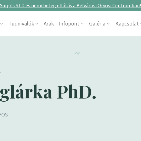
Sürgős STD és nemi beteg ellátás a Belvárosi Orvosi Centrumban!
Tudnivalók
Árak
Infopont
Galéria
Kapcsolat
.
oglárka PhD.
vos