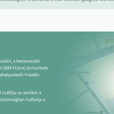
kolást, a fennmaradó
 (899 Ft/óra) biztosítunk
elhelyezkedő Franklin
 szállítja az autókat a
 biztonságban tudhatja a