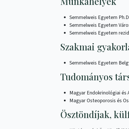
Munkahelyek
Semmelweis Egyetem Ph.D 
Semmelweis Egyetem Városma
Semmelweis Egyetem rezid
Szakmai gyakorl
Semmelweis Egyetem Belgyó
Tudományos társ
Magyar Endokrinológiai és
Magyar Osteoporosis és Os
Ösztöndíjak, kü