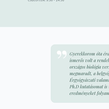
Csütörtök: 9:30 - 14:30
Gyerekkorom óta érde
ismerős volt a rendel
országos biológia ve
megmaradt, a belgyóg
Érgyógyászati valami
Ph.D kutatásomat is
eredményeket folyamat