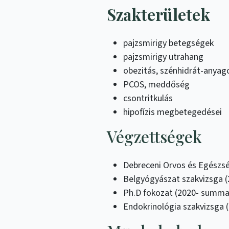
Szakterületek
pajzsmirigy betegségek
pajzsmirigy utrahang
obezitás, szénhidrát-anyag
PCOS, meddőség
csontritkulás
hipofízis megbetegedései
Végzettségek
Debreceni Orvos és Egész
Belgyógyászat szakvizsga 
Ph.D fokozat (2020- summa
Endokrinológia szakvizsga