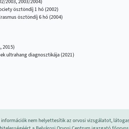
02/2003, 2003/2004)
ociety ösztöndíj 1 hó (2002)
Erasmus ösztöndíj 6 hó (2004)
, 2015)
k ultrahang diagnosztikája (2021)
információk nem helyettesítik az orvosi vizsgálatot, látoga
 hitelességéért a Belvárosi Orvosi Centrum igazgató főorvo