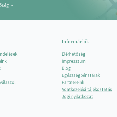
tőség
Információk
endelések
Elérhetőség
aink
Impresszum
k
Blog
Egészségpénztárak
válaszol
Partnereink
Adatkezelési tájékoztatás
Jogi nyilatkozat