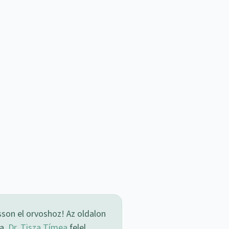
sson el orvoshoz! Az oldalon
sa,
Dr. Tisza Tímea
felel.