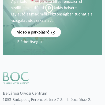
A parkolóház automata liftes rendszerrel
szállítja az autókat a parkolás helyére,
így autóját maximális biztonságban tudhatja a
vizsgálat időszaka alatt.
Videó a parkolásról
Elérhetőség
Belvárosi Orvosi Centrum
1053 Budapest, Ferenciek tere 7-8. III. lépcsőház 2.