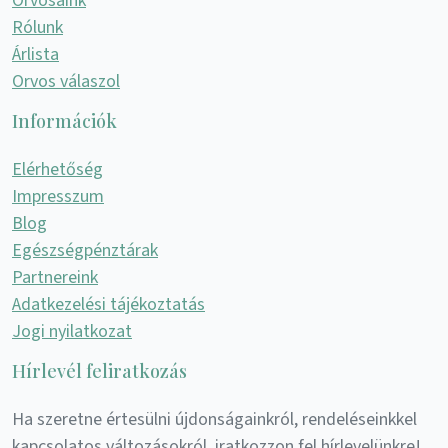
Orvosaink
Rólunk
Árlista
Orvos válaszol
Információk
Elérhetőség
Impresszum
Blog
Egészségpénztárak
Partnereink
Adatkezelési tájékoztatás
Jogi nyilatkozat
Hírlevél feliratkozás
Ha szeretne értesülni újdonságainkról, rendeléseinkkel
kapcsolatos változásokról, iratkozzon fel hírlevelünkre!