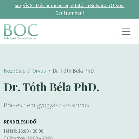
Sürgős STD és nemi beteg ellátás a Belvárosi Orvosi
Centrumban!
Skip to content
Main Navigation
Kezdőlap
Orvos
Dr. Tóth Béla PhD.
Dr. Tóth Béla PhD.
Bőr- és nemigyógyász szakorvos
RENDELESI IDŐ:
Hétfő: 16:00 - 20:00
Csütörtök: 16:00 - 20:00