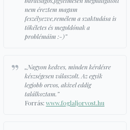
barátságos,figyelmesen meghallgatott
nem éreztem magam
feszélyezve,remélem a szaktudása is
tökéletes és megoldónak a
problémáim :-)”
„Nagyon kedves, minden kérdésre
készségesen válaszolt. Az egyik
legjobb orvos, akivel eddig
találkoztam.”
Forrás:
www.foglaljorvost.hu