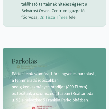
található tartalmak hitelességéért a
Belvárosi Orvosi Centrum igazgató
főorvosa,
Dr. Tisza Tímea
felel.
Parkolás
Pácienseink számára 1 óra ingyenes parkolást,
a fennmaradó időszakban
pedig kedvezményes óradíjat (899 Ft/óra)
biztosítunk a szomszéd utcában (Reáltanoda
u. 5.) elhelyezkedő Franklin Parkolóházban.