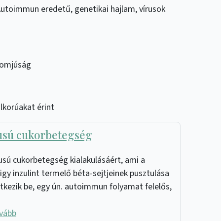
. Autoimmun eredetű, genetikai hajlam, vírusok
szomjúság
alkorúakat érint
pusú cukorbetegség
pusú cukorbetegség kialakulásáért, ami a
igy inzulint termelő béta-sejtjeinek pusztulása
tkezik be, egy ún. autoimmun folyamat felelős,
ovább