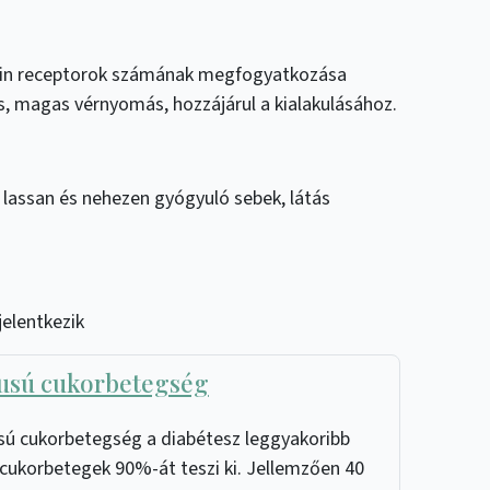
nzulin receptorok számának megfogyatkozása
ás, magas vérnyomás, hozzájárul a kialakulásához.
 lassan és nehezen gyógyuló sebek, látás
jelentkezik
pusú cukorbetegség
usú cukorbetegség a diabétesz leggyakoribb
 cukorbetegek 90%-át teszi ki. Jellemzően 40