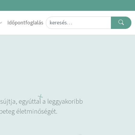
Search for:
Időpontfoglalás
újtja, egyúttal a leggyakoribb
beteg életminőségét.