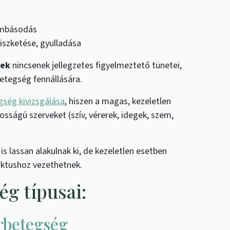
ombásodás
iszketése, gyulladása
nek
nincsenek jellegzetes figyelmeztető tünetei,
betegség fennállására.
gség kivizsgálása
, hiszen a magas, kezeletlen
tosságú szerveket (szív, vérerek, idegek, szem,
 lassan alakulnak ki, de kezeletlen esetben
rktushoz vezethetnek.
g típusai:
rbetegség