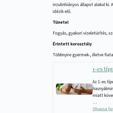
inzulinhiányos állapot alakul ki
idézik elő.
Tünetei
Fogyás, gyakori vizeletürítés, 
Érintett korosztály
Többnyire gyermek-, illetve fiat
1-es tí
Az 1-es tí
hasnyálmir
miatt köve
…
Olvassa t