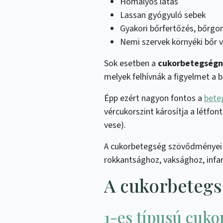
Homályos látás
Lassan gyógyuló sebek
Gyakori bőrfertőzés, bőrg
Nemi szervek környéki bőr v
Sok esetben a
cukorbetegség
melyek felhívnák a figyelmet a 
Épp ezért nagyon fontos a
bete
vércukorszint károsítja a létfon
vese).
A cukorbetegség szövődményei is
rokkantsághoz, vaksághoz, infa
A cukorbetegsé
1-es típusú cuko