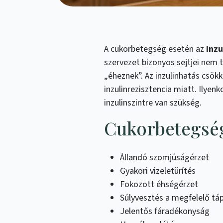
A cukorbetegség esetén az
inzu
szervezet bizonyos sejtjei nem t
„éheznek”. Az inzulinhatás csökk
inzulinrezisztencia miatt. Ilye
inzulinszintre van szükség.
Cukorbetegség 
Állandó szomjúságérzet
Gyakori vizeletürítés
Fokozott éhségérzet
Súlyvesztés a megfelelő tápl
Jelentős fáradékonyság