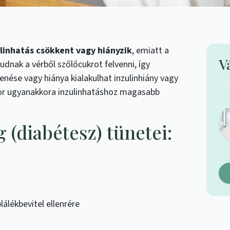
linhatás csökkent vagy hiányzik
, emiatt a
V
udnak a vérből szőlőcukrot felvenni, így
enése vagy hiánya kialakulhat inzulinhiány vagy
nkor ugyanakkora inzulinhatáshoz magasabb
(diabétesz) tünetei:
álékbevitel ellenrére