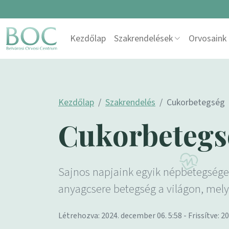
Skip to content
Kezdőlap
Szakrendelések
Orvosaink
Main Navigation
Kezdőlap
Szakrendelés
Cukorbetegség
Cukorbetegs
Sajnos napjaink egyik népbetegsége 
anyagcsere betegség a világon, mel
Létrehozva: 2024. december 06. 5:58 - Frissítve: 2