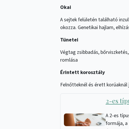
Okai
A sejtek felületén található i
okozza. Genetikai hajlam, elhíz
Tünetei
Végtag zsibbadás, bőrviszketés,
romlása
Érintett korosztály
Felnőtteknél és érett korúaknál 
2-es tí
A 2-es típ
formája, a