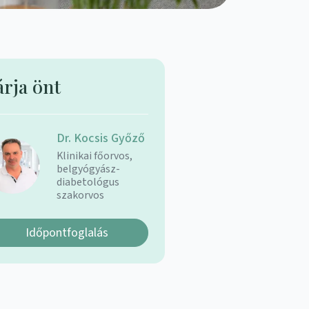
árja önt
Dr. Kocsis Győző
Klinikai főorvos,
belgyógyász-
diabetológus
szakorvos
Időpontfoglalás