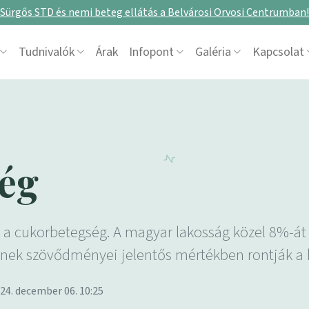
Sürgős STD és nemi beteg ellátás a Belvárosi Orvosi Centrumban!
Tudnivalók
Árak
Infopont
Galéria
Kapcsolat
ég
a cukorbetegség. A magyar lakosság közel 8%-át s
ynek szövődményei jelentős mértékben rontják a 
024. december 06. 10:25