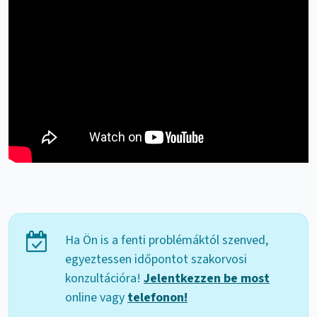
Ha Ön is a fenti problémáktól szenved,
egyeztessen időpontot szakorvosi
konzultációra!
Jelentkezzen be most
online vagy
telefonon!