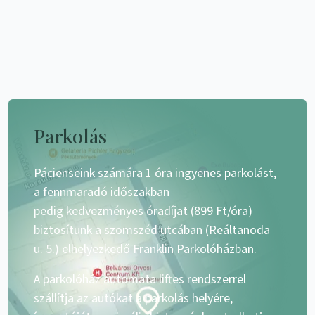
Parkolás
Pácienseink számára 1 óra ingyenes parkolást,
a fennmaradó időszakban
pedig kedvezményes óradíjat (899 Ft/óra)
biztosítunk a szomszéd utcában (Reáltanoda
u. 5.) elhelyezkedő Franklin Parkolóházban.
A parkolóház automata liftes rendszerrel
szállítja az autókat a parkolás helyére,