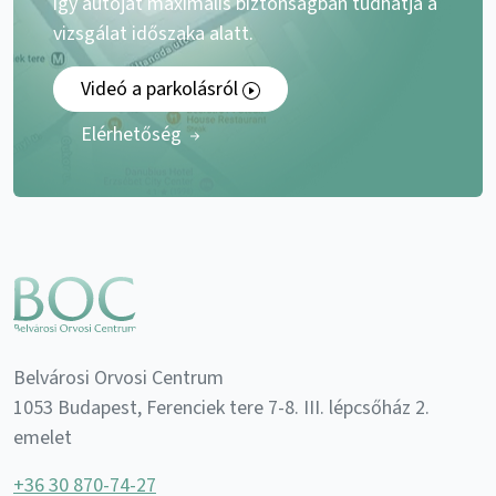
így autóját maximális biztonságban tudhatja a
vizsgálat időszaka alatt.
Videó a parkolásról
Elérhetőség
Belvárosi Orvosi Centrum
1053 Budapest, Ferenciek tere 7-8. III. lépcsőház 2.
emelet
+36 30 870-74-27