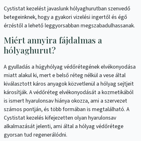
Cystistat kezelést javaslunk hólyaghurutban szenvedő
betegeinknek, hogy a gyakori vizelési ingertől és égő
érzéstől a lehető leggyorsabban megszabadulhassanak.
Miért annyira fájdalmas a
hólyaghurut?
A gyulladás a húgyhólyag védőrétegének elvékonyodása
miatt alakul ki, mert e belső réteg nélkül a vese által
kiválasztott káros anyagok közvetlenül a hólyag sejtjeit
károsítják. A védőréteg elvékonyodását a kozmetikából
is ismert hyarulonsav hiánya okozza, ami a szervezet
számos pontján, és több formában is megtalálható. A
Cystistat kezelés kifejezetten olyan hyarulonsav
alkalmazását jelenti, ami által a hólyag védőrétege
gyorsan tud regenerálódni.