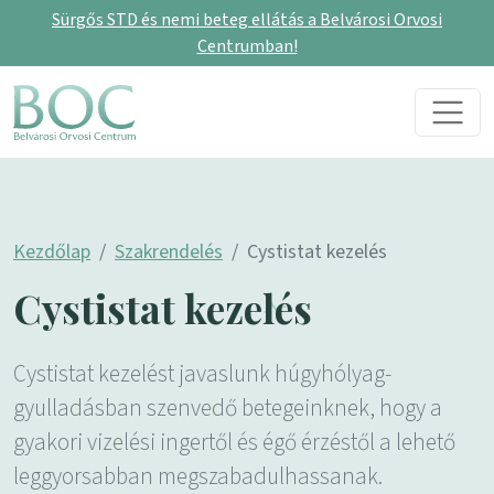
Sürgős STD és nemi beteg ellátás a Belvárosi Orvosi
Centrumban!
Skip to content
Main Navigation
Kezdőlap
Szakrendelés
Cystistat kezelés
Cystistat kezelés
Cystistat kezelést javaslunk húgyhólyag-
gyulladásban szenvedő betegeinknek, hogy a
gyakori vizelési ingertől és égő érzéstől a lehető
leggyorsabban megszabadulhassanak.