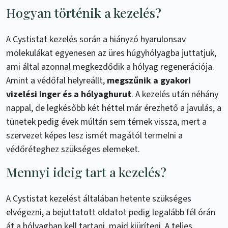
Hogyan történik a kezelés?
A Cystistat kezelés során a hiányzó hyarulonsav
molekulákat egyenesen az üres húgyhólyagba juttatjuk,
ami által azonnal megkezdődik a hólyag regenerációja.
Amint a védőfal helyreállt,
megszűnik a gyakori
vizelési inger és a hólyaghurut
. A kezelés után néhány
nappal, de legkésőbb két héttel már érezhető a javulás, a
tünetek pedig évek múltán sem térnek vissza, mert a
szervezet képes lesz ismét magától termelni a
védőréteghez szükséges elemeket.
Mennyi ideig tart a kezelés?
A Cystistat kezelést általában hetente szükséges
elvégezni, a bejuttatott oldatot pedig legalább fél órán
át a hólyagban kell tartani, majd kiüríteni. A teljes