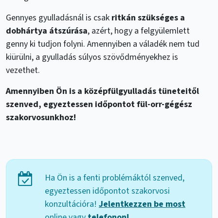
Gennyes gyulladásnál is csak
ritkán szükséges a
dobhártya átszúrása
, azért, hogy a felgyülemlett
genny ki tudjon folyni. Amennyiben a váladék nem tud
kiürülni, a gyulladás súlyos szövődményekhez is
vezethet.
Amennyiben Ön is a középfülgyulladás tüneteitől
szenved, egyeztessen időpontot fül-orr-gégész
szakorvosunkhoz!
Ha Ön is a fenti problémáktól szenved,
egyeztessen időpontot szakorvosi
konzultációra!
Jelentkezzen be most
online vagy
telefonon!