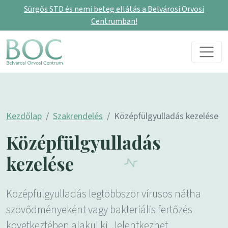
Sürgős STD és nemi beteg ellátás a Belvárosi Orvosi
Centrumban!
Skip to content
Main Navigation
Kezdőlap
Szakrendelés
Középfülgyulladás kezelése
Középfülgyulladás
kezelése
Középfülgyulladás legtöbbször vírusos nátha
szövődményeként vagy bakteriális fertőzés
következtében alakul ki. Jelentkezhet