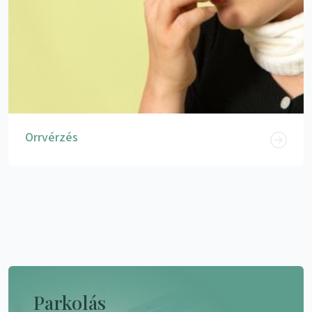
Orrvérzés
Parkolás