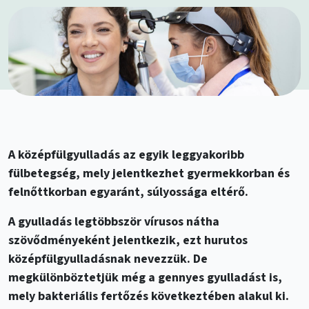
A középfülgyulladás az egyik leggyakoribb
fülbetegség, mely jelentkezhet gyermekkorban és
felnőttkorban egyaránt, súlyossága eltérő.
A gyulladás legtöbbször vírusos nátha
szövődményeként jelentkezik, ezt hurutos
középfülgyulladásnak nevezzük. De
megkülönböztetjük még a gennyes gyulladást is,
mely bakteriális fertőzés következtében alakul ki.