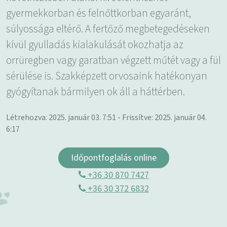
gyermekkorban és felnőttkorban egyaránt,
súlyossága eltérő. A fertőző megbetegedéseken
kívül gyulladás kialakulását okozhatja az
orrüregben vagy garatban végzett műtét vagy a fül
sérülése is. Szakképzett orvosaink hatékonyan
gyógyítanak bármilyen ok áll a háttérben.
Létrehozva: 2025. január 03. 7:51 - Frissítve: 2025. január 04.
6:17
Időpontfoglalás online
+36 30 870 7427
+36 30 372 6832