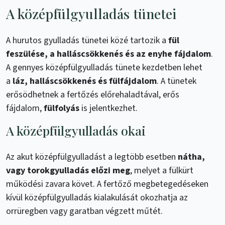
A középfülgyulladás tünetei
A hurutos gyulladás tünetei közé tartozik a
fül
feszülése, a halláscsökkenés és az enyhe fájdalom
.
A gennyes középfülgyulladás tünete kezdetben lehet
a
láz, halláscsökkenés és fülfájdalom
. A tünetek
erősödhetnek a fertőzés előrehaladtával, erős
fájdalom,
fülfolyás
is jelentkezhet.
A középfülgyulladás okai
Az akut középfülgyulladást a legtöbb esetben
nátha,
vagy torokgyulladás előzi meg
, melyet a fülkürt
működési zavara követ. A fertőző megbetegedéseken
kívül középfülgyulladás kialakulását okozhatja az
orrüregben vagy garatban végzett műtét.