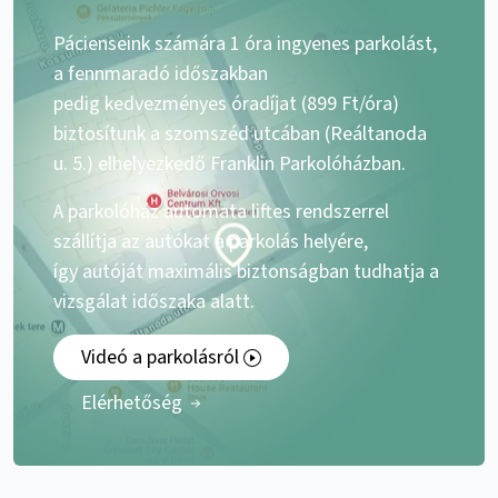
Pácienseink számára 1 óra ingyenes parkolást,
a fennmaradó időszakban
pedig kedvezményes óradíjat (899 Ft/óra)
biztosítunk a szomszéd utcában (Reáltanoda
u. 5.) elhelyezkedő Franklin Parkolóházban.
A parkolóház automata liftes rendszerrel
szállítja az autókat a parkolás helyére,
így autóját maximális biztonságban tudhatja a
vizsgálat időszaka alatt.
Videó a parkolásról
Elérhetőség