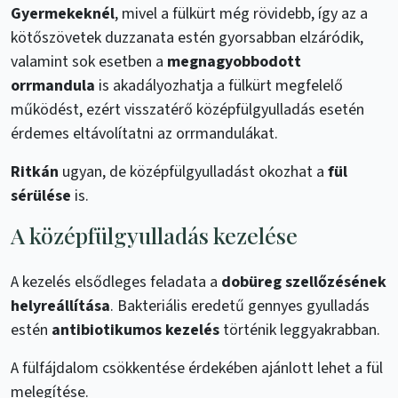
Gyermekeknél
, mivel a fülkürt még rövidebb, így az a
kötőszövetek duzzanata estén gyorsabban elzáródik,
valamint sok esetben a
megnagyobbodott
orrmandula
is akadályozhatja a fülkürt megfelelő
működést, ezért visszatérő középfülgyulladás esetén
érdemes eltávolítatni az orrmandulákat.
Ritkán
ugyan, de középfülgyulladást okozhat a
fül
sérülése
is.
A középfülgyulladás kezelése
A kezelés elsődleges feladata a
dobüreg szellőzésének
helyreállítása
. Bakteriális eredetű gennyes gyulladás
estén
antibiotikumos kezelés
történik leggyakrabban.
A fülfájdalom csökkentése érdekében ajánlott lehet a fül
melegítése.