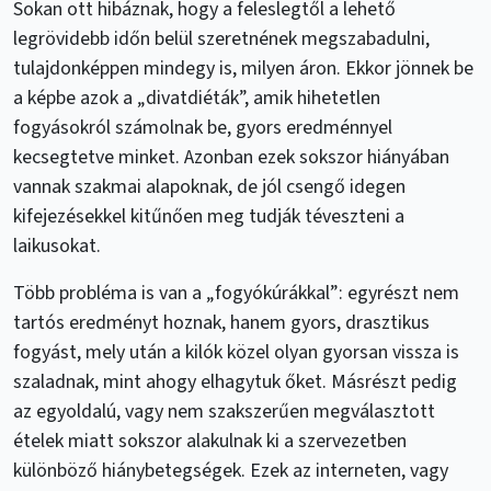
Sokan ott hibáznak, hogy a feleslegtől a lehető
legrövidebb időn belül szeretnének megszabadulni,
tulajdonképpen mindegy is, milyen áron. Ekkor jönnek be
a képbe azok a „divatdiéták”, amik hihetetlen
fogyásokról számolnak be, gyors eredménnyel
kecsegtetve minket. Azonban ezek sokszor hiányában
vannak szakmai alapoknak, de jól csengő idegen
kifejezésekkel kitűnően meg tudják téveszteni a
laikusokat.
Több probléma is van a „fogyókúrákkal”: egyrészt nem
tartós eredményt hoznak, hanem gyors, drasztikus
fogyást, mely után a kilók közel olyan gyorsan vissza is
szaladnak, mint ahogy elhagytuk őket. Másrészt pedig
az egyoldalú, vagy nem szakszerűen megválasztott
ételek miatt sokszor alakulnak ki a szervezetben
különböző hiánybetegségek. Ezek az interneten, vagy