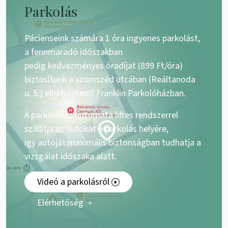
Parkolás
Pácienseink számára 1 óra ingyenes parkolást,
a fennmaradó időszakban
pedig kedvezményes óradíjat (899 Ft/óra)
biztosítunk a szomszéd utcában (Reáltanoda
u. 5.) elhelyezkedő Franklin Parkolóházban.
A parkolóház automata liftes rendszerrel
szállítja az autókat a parkolás helyére,
így autóját maximális biztonságban tudhatja a
vizsgálat időszaka alatt.
Videó a parkolásról
Elérhetőség