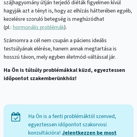
szájhagyomány útján terjedő diéták figyelmen kívül
hagyják azt a tényt is, hogy az elhízás hátterében egyéb,
kezelésre szoruló betegség is meghúzódhat
(pl.:
hormonális problémák
).
Számomra a cél nem csupán a páciens ideális
testsúlyának elérése, hanem annak megtartása is
hosszú távon, mely egyben életmód-váltással jár.
Ha Ön is túlsúly problémákkal küzd, egyeztessen
időpontot szakemberünkhöz!
Ha Ön is a fenti problémáktól szenved,
egyeztessen időpontot szakorvosi
konzultációra!
Jelentkezzen be most