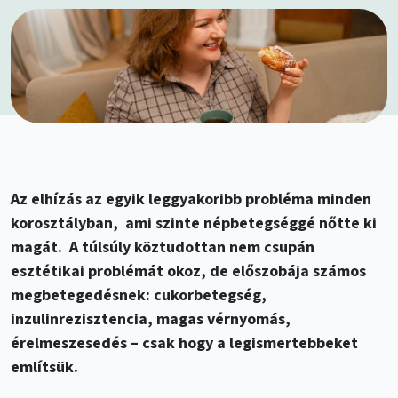
Az elhízás az egyik leggyakoribb probléma minden
korosztályban, ami szinte népbetegséggé nőtte ki
magát. A túlsúly köztudottan nem csupán
esztétikai problémát okoz, de előszobája számos
megbetegedésnek: cukorbetegség,
inzulinrezisztencia, magas vérnyomás,
érelmeszesedés – csak hogy a legismertebbeket
említsük.