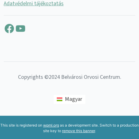
Adatvédelmi tájékoztatás
Facebook
YouTube
Copyrights ©2024 Belvárosi Orvosi Centrum.
Magyar
This site is registered on
wpml.org
as a development site. Switch to a production
site key to
remove this banner
.