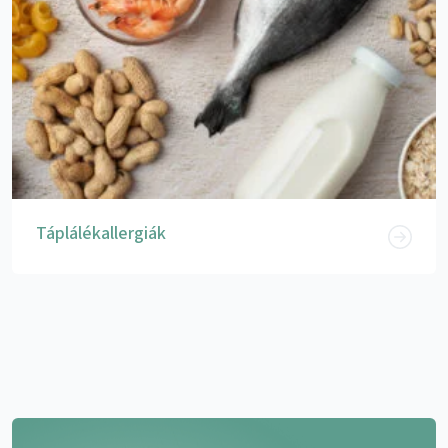
Táplálékallergiák