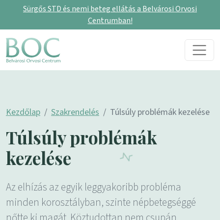
Sürgős STD és nemi beteg ellátás a Belvárosi Orvosi
Centrumban!
Skip to content
Main Navigation
Kezdőlap
Szakrendelés
Túlsúly problémák kezelése
Túlsúly problémák
kezelése
Az elhízás az egyik leggyakoribb probléma
minden korosztályban, szinte népbetegséggé
nőtte ki magát. Köztudottan nem csupán