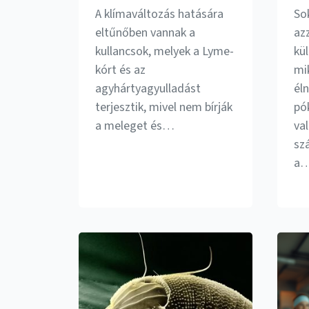
A klímaváltozás hatására
So
eltűnőben vannak a
az
kullancsok, melyek a Lyme-
kü
kórt és az
mi
agyhártyagyulladást
él
terjesztik, mivel nem bírják
pó
a meleget és…
va
sz
a