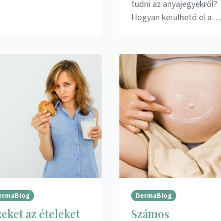
tudni az anyajegyekről?
Hogyan kerülhető el a…
ermaBlog
DermaBlog
eket az ételeket
Számos