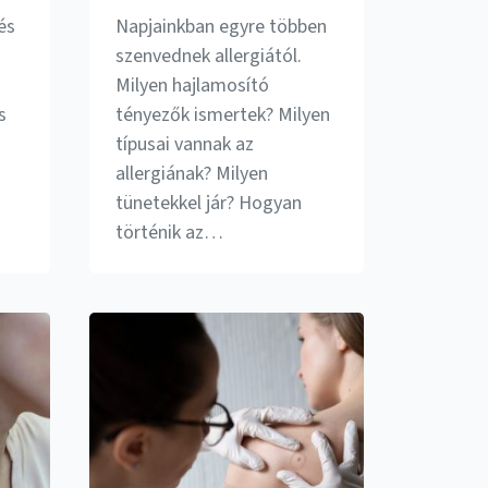
és
Napjainkban egyre többen
szenvednek allergiától.
Milyen hajlamosító
s
tényezők ismertek? Milyen
típusai vannak az
allergiának? Milyen
tünetekkel jár? Hogyan
történik az…