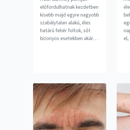
előfordulhatnak kezdetben
él
kisebb majd egyre nagyobb
be
szabálytalan alakú, éles
eg
határú fehér foltok, sőt
na
bizonyos esetekben akár…
el