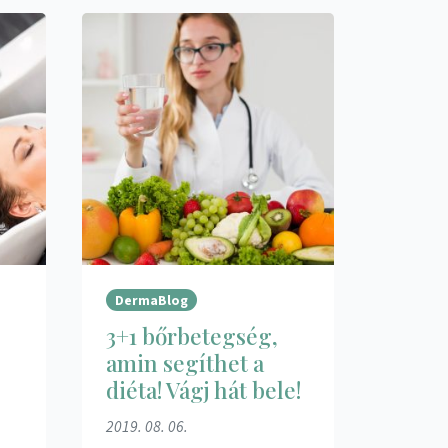
DermaBlog
3+1 bőrbetegség,
amin segíthet a
diéta! Vágj hát bele!
2019. 08. 06.