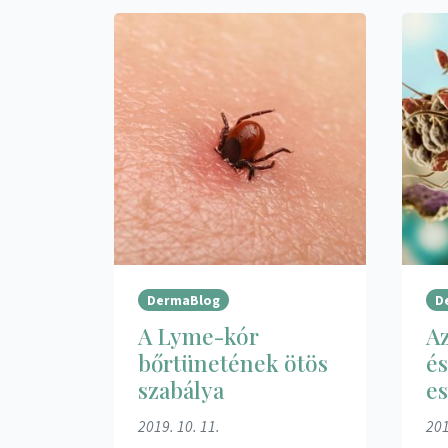
DermaBlog
D
A Lyme-kór
Az
bőrtünetének ötös
és
szabálya
es
2019. 10. 11.
201