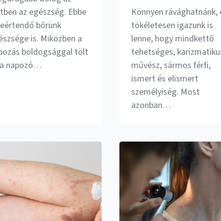
etben az egészség. Ebbe
Könnyen rávághatnánk, 
leértendő bőrünk
tökéletesen igazunk is
észsége is. Miközben a
lenne, hogy mindkettő
pozás boldogsággal tölt
tehetséges, karizmatiku
, a napozó…
művész, sármos férfi,
ismert és elismert
személyiség. Most
azonban…