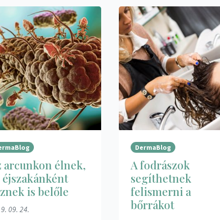
ermaBlog
DermaBlog
 arcunkon élnek,
A fodrászok
 éjszakánként
segíthetnek
znek is belőle
felismerni a
bőrrákot
9. 09. 24.