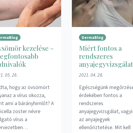
ermaBlog
DermaBlog
vsömör kezelése –
Miért fontos a
legfontosabb
rendszeres
dnivalók
anyajegyvizsgála
1. 05. 26.
2021. 04. 28.
dta, hogy az övsömört
Egészségünk megőrzés
yanaz a vírus okozza,
érdekében fontos a
nt ami a bárányhimlőt? A
rendszeres
icella zoster névre
anyajegyvizsgálat, vagyi
lgató vírus a
az anyajegyek
ervezetben…
ellenőriztetése. Mit kell