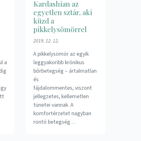
Kardashian az
egyetlen sztár, aki
küzd a
pikkelysömörrel
2019. 12. 12.
A pikkelysömör az egyik
ul a
leggyakoribb krónikus
dig
bőrbetegség – ártalmatlan
és
igy
fájdalommentes, viszont
tt
jellegzetes, kellemetlen
tünetei vannak. A
komfortérzetet nagyban
rontó betegség…