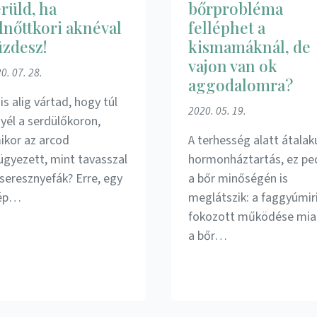
rüld, ha
bőrprobléma
lnőttkori aknéval
felléphet a
zdesz!
kismamáknál, de
vajon van ok
0. 07. 28.
aggodalomra?
is alig vártad, hogy túl
2020. 05. 19.
gyél a serdülőkoron,
ikor az arcod
A terhesség alatt átalak
rügyezett, mint tavasszal
hormonháztartás, ez pe
cseresznyefák? Erre, egy
a bőr minőségén is
ép…
meglátszik: a faggyúmir
fokozott működése mia
a bőr…