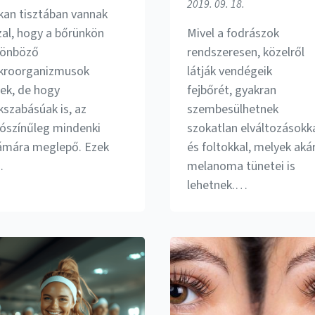
2019. 09. 18.
kan tisztában vannak
zal, hogy a bőrünkön
Mivel a fodrászok
lönböző
rendszeresen, közelről
kroorganizmusok
látják vendégeik
nek, de hogy
fejbőrét, gyakran
kszabásúak is, az
szembesülhetnek
lószínűleg mindenki
szokatlan elváltozásokk
ámára meglepő. Ezek
és foltokkal, melyek aká
…
melanoma tünetei is
lehetnek.…