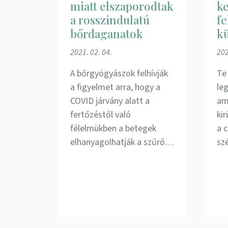
miatt elszaporodtak
ke
a rosszindulatú
fe
bőrdaganatok
kü
2021. 02. 04.
202
A bőrgyógyászok felhívják
Te 
a figyelmet arra, hogy a
le
COVID járvány alatt a
am
fertőzéstől való
ki
félelmükben a betegek
a 
elhanyagolhatják a szűrő…
sz