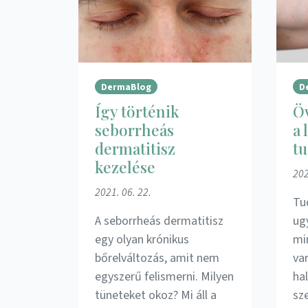
DermaBlog
D
Így történik
Ö
seborrheás
a 
dermatitisz
tu
kezelése
202
2021. 06. 22.
Tu
A seborrheás dermatitisz
ug
egy olyan krónikus
mi
bőrelváltozás, amit nem
var
egyszerű felismerni. Milyen
hal
tüneteket okoz? Mi áll a
sz