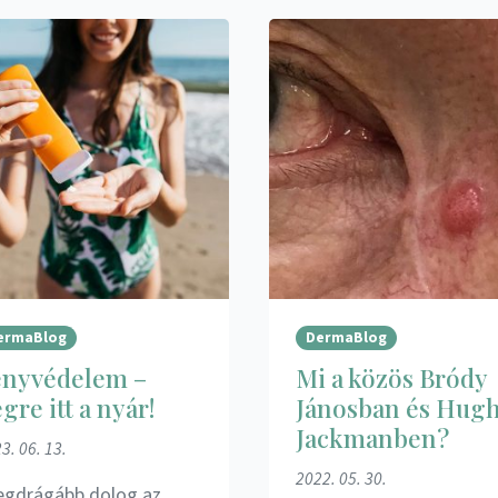
ermaBlog
DermaBlog
ényvédelem –
Mi a közös Bródy
gre itt a nyár!
Jánosban és Hug
Jackmanben?
3. 06. 13.
2022. 05. 30.
legdrágább dolog az