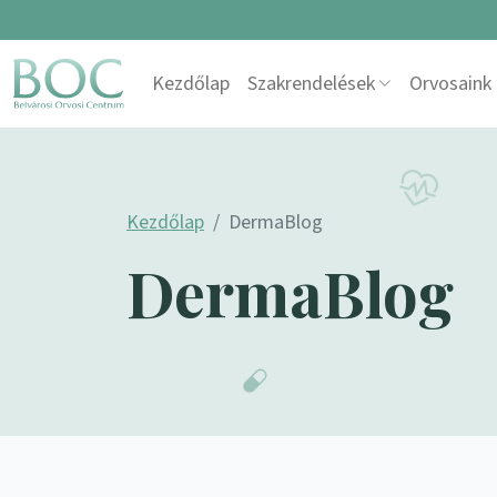
Skip to content
Kezdőlap
Szakrendelések
Orvosaink
Main Navigation
Kezdőlap
DermaBlog
DermaBlog