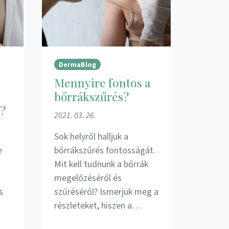
DermaBlog
Mennyire fontos a
bőrrákszűrés?
t?
2021. 03. 26.
Sok helyről halljuk a
e
bőrrákszűrés fontosságát.
Mit kell tudnunk a bőrrák
megelőzéséről és
s
szűréséről? Ismerjük meg a
részleteket, hiszen a…