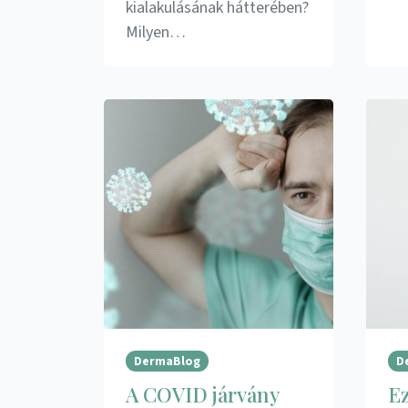
kialakulásának hátterében?
Milyen…
DermaBlog
D
A COVID járvány
Ez