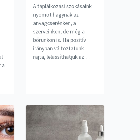
A táplálkozási szokásaink
nyomot hagynak az
anyagcserénken, a
szerveinken, de még a
bőrünkön is. Ha pozitív
irányban változtatunk
al
rajta, lelassíthatjuk az…
r a