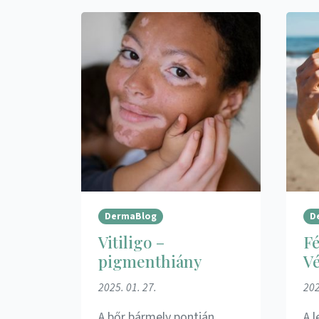
DermaBlog
D
Vitiligo –
F
pigmenthiány
Vé
2025. 01. 27.
202
A bőr bármely pontján
A 