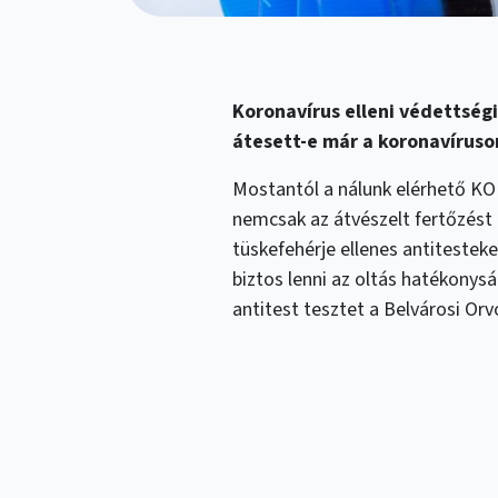
Koronavírus elleni védettség
átesett-e már a koronavíruso
Mostantól a nálunk elérhető KO
nemcsak az átvészelt fertőzést
tüskefehérje ellenes antitestek
biztos lenni az oltás hatékonysá
antitest tesztet a Belvárosi Or