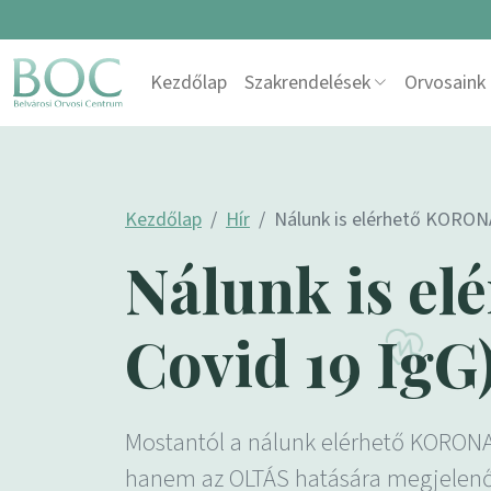
Skip to content
Kezdőlap
Szakrendelések
Orvosaink
Main Navigation
Kezdőlap
Hír
Nálunk is elérhető KORONA
Nálunk is e
Covid 19 IgG)
Mostantól a nálunk elérhető KORONAV
hanem az OLTÁS hatására megjelenő t