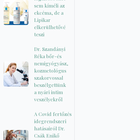
sem kíméli az
ekcéma, de a
Lipikar
elkerülhetővé
teszi
Dr. Szandányi
Réka bőr-és
nemigyógyász,
kozmetológus
szakorvossal
beszélgettünk
a nyári intim
veszélyekről
A Covid fertőzés
idegrendszeri
hatásairól Dr.
Csák Enikő