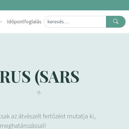
Search for:
Időpontfoglalás
ÍRUS (SARS
k az átvészelt fertőzést mutatja ki,
 meghatározással!