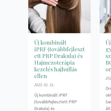
Új kombinált
Új
iPRF (továbbfejleszt
g
ett PRP Drakula) és
sz
Hajmezoterápia
B
kezelés hajhullás
o
ellen
202
2025. 01. 31.
Ör
Új kombinált iPRF
ok
(továbbfejlesztett PRP
Sa
Drakula) és
ál