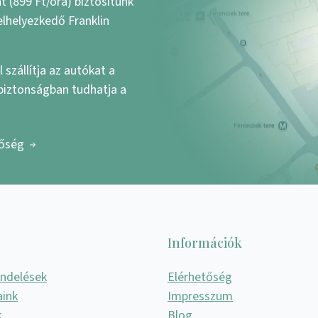
 (899 Ft/óra) biztosítunk
elhelyezkedő Franklin
 szállítja az autókat a
 biztonságban tudhatja a
tőség
Információk
endelések
Elérhetőség
aink
Impresszum
k
Blog