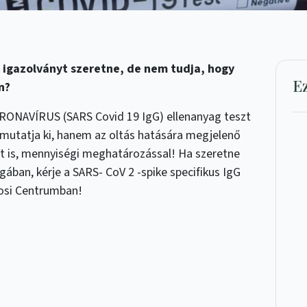
i igazolványt szeretne, de nem tudja, hogy
E
n?
RONAVÍRUS (SARS Covid 19 IgG) ellenanyag teszt
 mutatja ki, hanem az oltás hatására megjelenő
et is, mennyiségi meghatározással! Ha szeretne
gában, kérje a SARS- CoV 2 -spike specifikus IgG
vosi Centrumban!