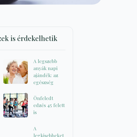
zek is érdekelhetik
A legszebb
anyák napi
ajándék: az
egészség
Önfeledt
edzés 45 felett
is
A
legkisebbeket