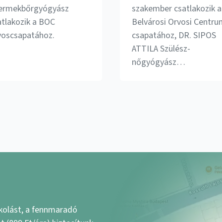
ermekbőrgyógyász
szakember csatlakozik a
atlakozik a BOC
Belvárosi Orvosi Centr
voscsapatához.
csapatához, DR. SIPOS
ATTILA Szülész-
nőgyógyász…
kolást, a fennmaradó