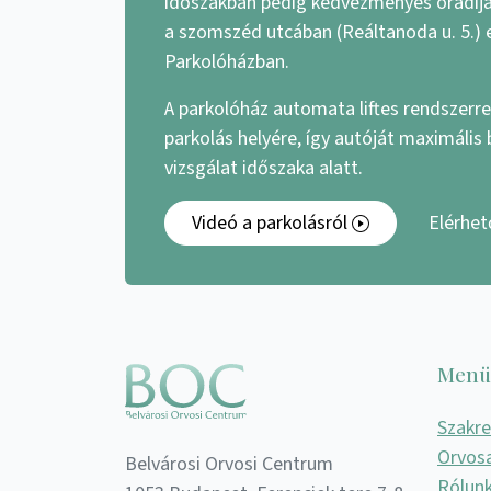
időszakban pedig kedvezményes óradíjat
a szomszéd utcában (Reáltanoda u. 5.) 
Parkolóházban.
A parkolóház automata liftes rendszerrel
parkolás helyére, így autóját maximális
vizsgálat időszaka alatt.
Videó a parkolásról
Elérhe
Menü
Szakr
Orvos
Belvárosi Orvosi Centrum
Rólun