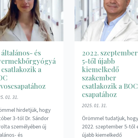
 általános- és
2022. szeptember
yermekbőrgyógyá
5-től újabb
 csatlakozik a
kiemelkedő
OC
szakember
rvoscsapatához
csatlakozik a BOC
csapatához
5. 01. 31.
2025. 01. 31.
ömmel hirdetjük, hogy
tóber 3-tól Dr. Sándor
Örömmel tudatjuk, hog
rolta személyében új
2022. szeptember 5-től 
talános- és
újabb kiemelkedő