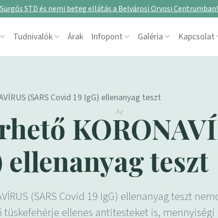
Sürgős STD és nemi beteg ellátás a Belvárosi Orvosi Centrumban!
Tudnivalók
Árak
Infopont
Galéria
Kapcsolat
VÍRUS (SARS Covid 19 IgG) ellenanyag teszt
lérhető KORONAV
 ellenanyag teszt
ÍRUS (SARS Covid 19 IgG) ellenanyag teszt nemcsa
üskefehérje ellenes antitesteket is, mennyiségi