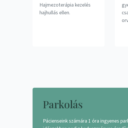
Hajmezoterápia kezelés
gy
hajhullás ellen.
cs
or
Parkolás
Pácienseink számára 1 óra ingyenes par