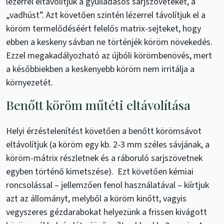
lézerrel eltávolítjuk a gyulladásos sarjszöveteket, a
„vadhúst”. Azt követően szintén lézerrel távolítjuk el a
köröm termelődéséért felelős matrix-sejteket, hogy
ebben a keskeny sávban ne történjék köröm növekedés.
Ezzel megakadályozható az újbóli körömbenövés, mert
a későbbiekben a keskenyebb köröm nem irritálja a
környezetét.
Benőtt köröm műtéti eltávolítása
Helyi érzéstelenítést követően a benőtt körömsávot
eltávolítjuk (a köröm egy kb. 2-3 mm széles sávjának, a
köröm-mátrix részletnek és a ráboruló sarjszövetnek
egyben történő kimetszése). Ezt követően kémiai
roncsolással – jellemzően fenol használatával – kiírtjuk
azt az állományt, melyből a köröm kinőtt, vagyis
vegyszeres gézdarabokat helyezünk a frissen kivágott