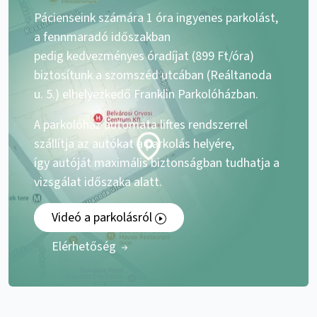
Pácienseink számára 1 óra ingyenes parkolást,
a fennmaradó időszakban
pedig kedvezményes óradíjat (899 Ft/óra)
biztosítunk a szomszéd utcában (Reáltanoda
u. 5.) elhelyezkedő Franklin Parkolóházban.
A parkolóház automata liftes rendszerrel
szállítja az autókat a parkolás helyére,
így autóját maximális biztonságban tudhatja a
vizsgálat időszaka alatt.
Videó a parkolásról
Elérhetőség