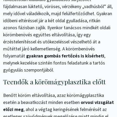
fájdalmasan lüktető, vöröses, vérzékeny „vadhúsból” áll,
mely idővel váladékozik, majd felülfertőződhet. Gyakran
időbeni eltéréssel jár a két oldal gyulladása, ritkán
azonos fázisban zajlik. Ilyenkor tanácsos mindkét oldali
körömbenövés együttes eltávolítása, így egy
érzéstelenítéssel és utókezeléssel vészelhető át a
műtéttel járó kellemetlenség. A körömbenövés
folyamatát
gyakran gombás fertőzés is kísérheti
,
melynek kezelése szintén fontos feladatunk a tartós
gyógyulás szempontjából.
Teendők a körömágyplasztika előtt
Benőtt köröm eltávolítása, azaz körömágyplasztika
esetén a beavatkozást minden esetben
orvosi vizsgálat
előzi meg
, ahol a végtag keringésének felmérését az
esetleges szövődmények megelőzése miatt mindig el