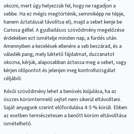
okozni, mert úgy helyezzük fel, hogy ne ragadjon a
sebbe. Ha ez mégis megtörténik, semmiképp ne tépje,
hanem áztatással távolítsa el), majd a sebet kenje be
Curiosa géllel. A gyulladásos szövődmény megelőzése
érdekében ezt ismételje minden nap, a fürdés után.
Amennyiben a kezelések ellenére a seb beszárad, és a
váladék pang, mely lüktető fájdalmat, duzzanatot
okozna, kérjük, alaposabban áztassa meg a sebet, vagy
kérjen időpontot és jelenjen meg kontrollvizsgálat
céljából.
Késői szövődmény lehet a benövés kiújulása, ha az
összes körömtermelő sejtet nem sikerül eltávolítani.
Saját anyagunk szerint előfordulása 4-5 % körüli. Ebben
az esetben természetesen a benőtt köröm eltávolítása
ismételhető.