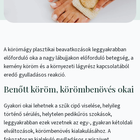
A körömágy plasztikai beavatkozások leggyakrabban
előforduló oka a nagy lábujjakon előforduló betegség, a
kemény köröm és a környezeti lágyrész kapcsolatából
eredő gyulladásos reakció.
Benőtt köröm, körömbenövés okai
Gyakori okai lehetnek a szűk cipő viselése, helyileg
történő sérülés, helytelen pedikűrös szokások,
leggyakrabban ezek vezetnek az egy-, gyakran kétoldali
elváltozások, körömbenövés kialakulásához. A
fokozatosan kialakuló gyulladásos sarjszövet