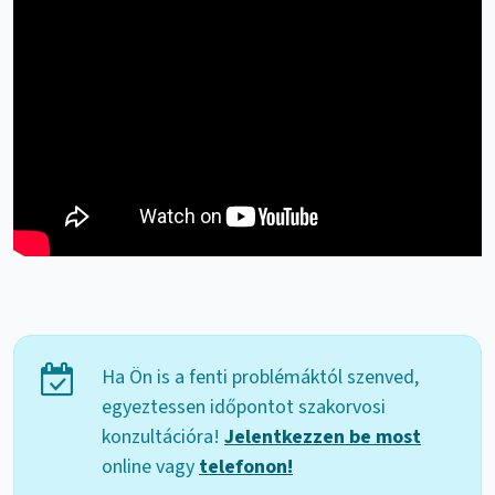
Ha Ön is a fenti problémáktól szenved,
egyeztessen időpontot szakorvosi
konzultációra!
Jelentkezzen be most
online vagy
telefonon!