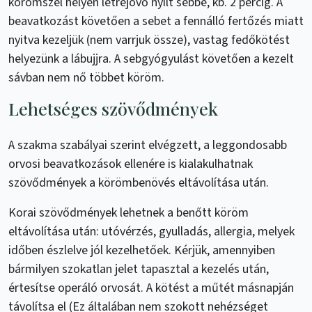
körömszél helyén létrejövő nyílt sebbe, kb. 2 percig. A
beavatkozást követően a sebet a fennálló fertőzés miatt
nyitva kezeljük (nem varrjuk össze), vastag fedőkötést
helyezünk a lábujjra. A sebgyógyulást követően a kezelt
sávban nem nő többet köröm.
Lehetséges szövődmények
A szakma szabályai szerint elvégzett, a leggondosabb
orvosi beavatkozások ellenére is kialakulhatnak
szövődmények a körömbenövés eltávolítása után.
Korai szövődmények lehetnek a benőtt köröm
eltávolítása után: utóvérzés, gyulladás, allergia, melyek
időben észlelve jól kezelhetőek. Kérjük, amennyiben
bármilyen szokatlan jelet tapasztal a kezelés után,
értesítse operáló orvosát. A kötést a műtét másnapján
távolítsa el (Ez általában nem szokott nehézséget