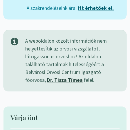
A szakrendeléseink árai
itt érhetőek el.
A weboldalon közölt információk nem
helyettesítik az orvosi vizsgálatot,
látogasson el orvoshoz! Az oldalon
található tartalmak hitelességéért a
Belvárosi Orvosi Centrum igazgató
főorvosa,
Dr. Tisza Tímea
felel.
Várja önt