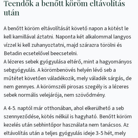
Teendők a benőtt köröm eltávolítás
után
A benőtt köröm eltávolítását követő napon a kötést le
kell kamillával áztatni. Naponta két alkalommal langyos
vízzel ki kell zuhanyoztatni, majd szárazra törölni és
Betadin ecsetelővel beecsetelni.
A lézeres sebek gyógyulása eltérő, mint a hagyományos
sebgyógyulás. A körömbenövés helyén lévő seb a
műtétet követően váladékozik, mely váladék sárgás, de
nem gennyes. A körömszéli pirosas szegély is a lézeres
sebek normális velejárója, nem szövődmény.
A 4-5. naptól már otthonában, ahol elkerülhető a seb
szennyeződése, kötés nélkül is hagyható. Benőtt köröm
kezelés után sebhintőpor használata nem tanácsos. Az
eltávolítás után a teljes gyógyulás ideje 3-5 hét, mely