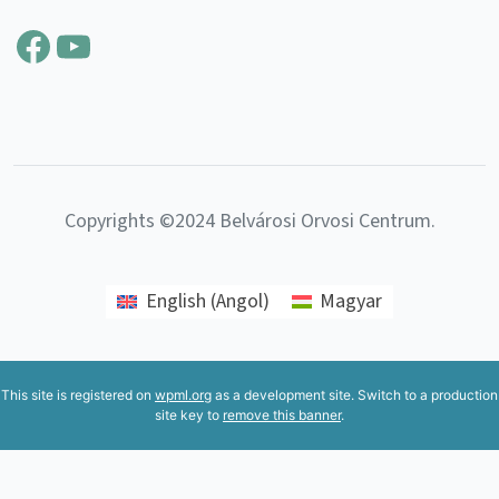
Facebook
YouTube
Copyrights ©2024 Belvárosi Orvosi Centrum.
English
(
Angol
)
Magyar
This site is registered on
wpml.org
as a development site. Switch to a production
site key to
remove this banner
.