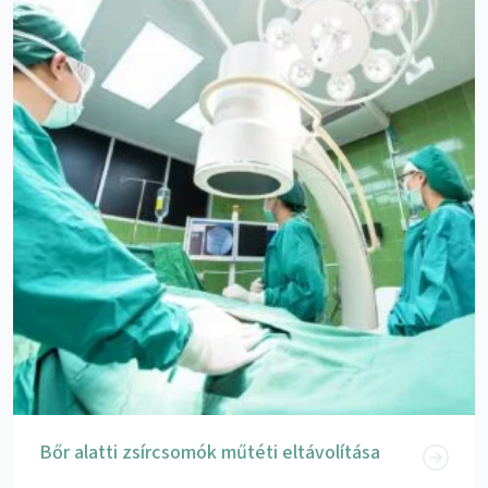
Bőr alatti zsírcsomók műtéti eltávolítása