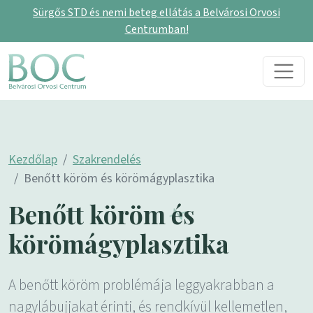
Sürgős STD és nemi beteg ellátás a Belvárosi Orvosi
Centrumban!
Skip to content
Main Navigation
Kezdőlap
Szakrendelés
Benőtt köröm és körömágyplasztika
Benőtt köröm és
körömágyplasztika
A benőtt köröm problémája leggyakrabban a
nagylábujjakat érinti, és rendkívül kellemetlen,