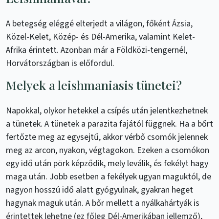
A betegség eléggé elterjedt a világon, főként Ázsia,
Közel-Kelet, Közép- és Dél-Amerika, valamint Kelet-
Afrika érintett. Azonban már a Földközi-tengernél,
Horvátországban is előfordul.
Melyek a leishmaniasis tünetei?
Napokkal, olykor hetekkel a csípés után jelentkezhetnek
a tünetek. A tünetek a parazita fajától függnek. Ha a bőrt
fertőzte meg az egysejtű, akkor vérbő csomók jelennek
meg az arcon, nyakon, végtagokon. Ezeken a csomókon
egy idő után pörk képződik, mely leválik, és fekélyt hagy
maga után. Jobb esetben a fekélyek ugyan maguktól, de
nagyon hosszú idő alatt gyógyulnak, gyakran heget
hagynak maguk után. A bőr mellett a nyálkahártyák is
érintettek lehetne (ez főleg Dél-Amerikában jellemző),