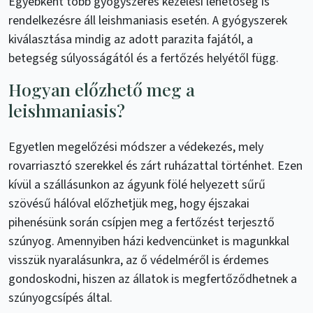
Egyébként több gyógyszeres kezelési lehetőség is
rendelkezésre áll leishmaniasis esetén. A gyógyszerek
kiválasztása mindig az adott parazita fajától, a
betegség súlyosságától és a fertőzés helyétől függ.
Hogyan előzhető meg a
leishmaniasis?
Egyetlen megelőzési módszer a védekezés, mely
rovarriasztó szerekkel és zárt ruházattal történhet. Ezen
kívül a szállásunkon az ágyunk fölé helyezett sűrű
szövésű hálóval előzhetjük meg, hogy éjszakai
pihenésünk során csípjen meg a fertőzést terjesztő
szúnyog. Amennyiben házi kedvencünket is magunkkal
visszük nyaralásunkra, az ő védelméről is érdemes
gondoskodni, hiszen az állatok is megfertőződhetnek a
szúnyogcsípés által.