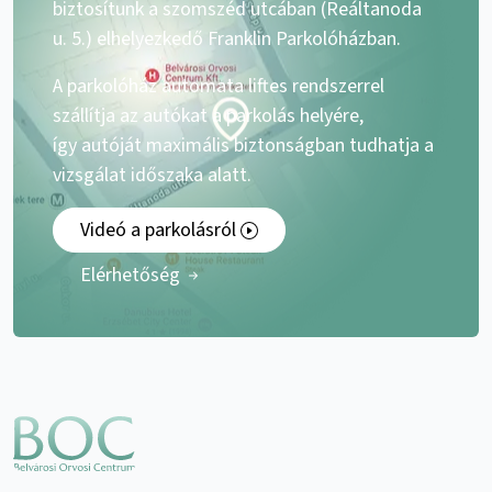
biztosítunk a szomszéd utcában (Reáltanoda
u. 5.) elhelyezkedő Franklin Parkolóházban.
A parkolóház automata liftes rendszerrel
szállítja az autókat a parkolás helyére,
így autóját maximális biztonságban tudhatja a
vizsgálat időszaka alatt.
Videó a parkolásról
Elérhetőség