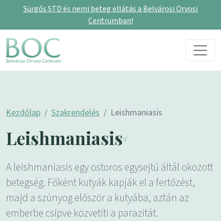
Sürgős STD és nemi beteg ellátás a Belvárosi Orvosi
Centrumban!
Skip to content
Main Navigation
Kezdőlap
Szakrendelés
Leishmaniasis
Leishmaniasis
A leishmaniasis egy ostoros egysejtű áltál okozott
betegség. Főként kutyák kapják el a fertőzést,
majd a szúnyog először a kutyába, aztán az
emberbe csípve közvetíti a parazitát.