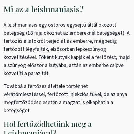
Mi az a leishmaniasis?
A leishmaniasis egy ostoros egysejtű áltál okozott
betegség (18 faja okozhat az embereknél betegséget). A
fertőzés állatokról terjed át az emberre, mégpedig
fertőzött légyfajták, elsősorban lepkeszúnyog
közvetítésével. Főként kutyák kapják el a fertőzést, majd
a szúnyog először a kutyába, aztán az emberbe csípve
közvetíti a parazitát.
Továbbá a fertőzés átvitele történhet
vérátömlesztéssel, fertőzött injekciós tűvel, de az anya
megfertőződése esetén a magzat is elkaphatja a
betegséget.
Hol fertőződhetünk meg a
Leishmaniával?