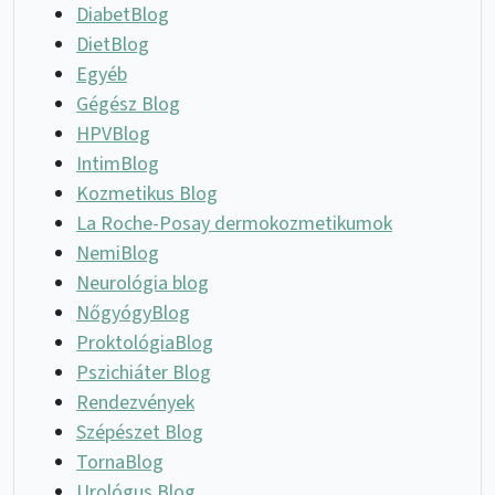
DiabetBlog
DietBlog
Egyéb
Gégész Blog
HPVBlog
IntimBlog
Kozmetikus Blog
La Roche-Posay dermokozmetikumok
NemiBlog
Neurológia blog
NőgyógyBlog
ProktológiaBlog
Pszichiáter Blog
Rendezvények
Szépészet Blog
TornaBlog
Urológus Blog