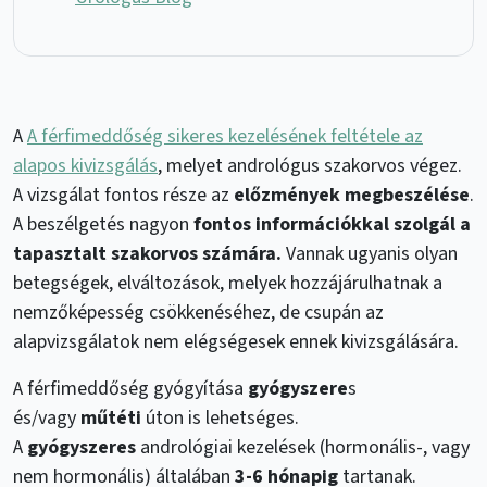
A
A férfimeddőség sikeres kezelésének feltétele az
alapos kivizsgálás
, melyet andrológus szakorvos végez.
A vizsgálat fontos része az
előzmények megbeszélése
.
A beszélgetés nagyon
fontos információkkal szolgál a
tapasztalt szakorvos számára.
Vannak ugyanis olyan
betegségek, elváltozások, melyek hozzájárulhatnak a
nemzőképesség csökkenéséhez, de csupán az
alapvizsgálatok nem elégségesek ennek kivizsgálására.
A férfimeddőség gyógyítása
gyógyszere
s
és/vagy
műtéti
úton is lehetséges.
A
gyógyszeres
andrológiai kezelések (hormonális-, vagy
nem hormonális) általában
3-6 hónapig
tartanak.