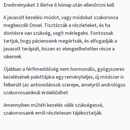
Eredményüket 3 illetve 6 hónap után ellenőrizni kell.
A javasolt kezelési módot, vagy módokat szakorvosa
megbeszéli Önnel. Tisztázzák a részleteket, és ha
döntésre van szükség, segít mérlegelni. Fontosnak
tartjuk, hogy pácienseink megértsék, és elfogadják a
javasolt terápiát, hiszen ez elengedhetetlen része a
sikernek.
Újabban a férfimeddőség nem hormonális, gyógyszeres
kezelésének palettájára egy reményteljes, új módszer is
felkerült (az antioxidánsok szerepe, amelyről andrológus
szakorvosainknál érdeklődhet.
Amennyiben műtéti kezelés válik szükségessé,
szakorvosaink erről részletesen tájékoztatják.