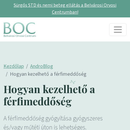
Sürgős STD és nemi beteg ellátás a Belvárosi Orvosi
Centrumban!
Skip to content
Main Navigation
Kezdőlap
AndroBlog
Hogyan kezelhető a férfimeddőség
Hogyan kezelhető a
férfimeddőség
A férfimeddőség gyógyítása gyógyszeres
és/vagy műtéti úton is lehetséges.