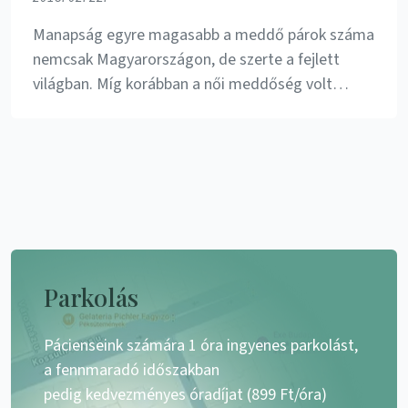
Manapság egyre magasabb a meddő párok száma
nemcsak Magyarországon, de szerte a fejlett
világban. Míg korábban a női meddőség volt…
Parkolás
Pácienseink számára 1 óra ingyenes parkolást,
a fennmaradó időszakban
pedig kedvezményes óradíjat (899 Ft/óra)