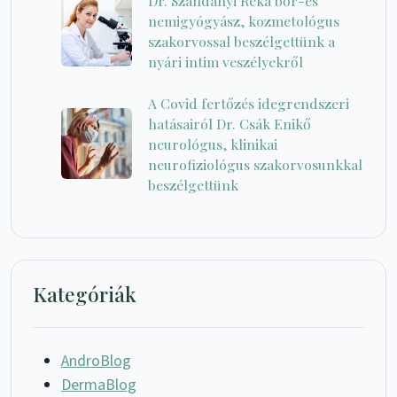
Dr. Szandányi Réka bőr-és
nemigyógyász, kozmetológus
szakorvossal beszélgettünk a
nyári intim veszélyekről
A Covid fertőzés idegrendszeri
hatásairól Dr. Csák Enikő
neurológus, klinikai
neurofiziológus szakorvosunkkal
beszélgettünk
Kategóriák
AndroBlog
DermaBlog