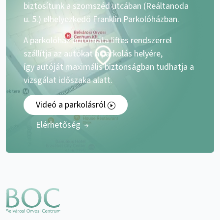
biztosítunk a szomszéd utcában (Reáltanoda
u. 5.) elhelyezkedő Franklin Parkolóházban.
A parkolóház automata liftes rendszerrel
szállítja az autókat a parkolás helyére,
így autóját maximális biztonságban tudhatja a
vizsgálat időszaka alatt.
Videó a parkolásról
Elérhetőség