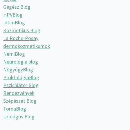
Gégész Blog
HPVBlog
IntimBlog
Kozmetikus Blog
La Roche-Posay
dermokozmetikumok
NemiBlog
Neurológia blog
NőgyógyBlog
ProktológiaBlog
Pszichiáter Blog
Rendezvények
Szépészet Blog
TornaBlog
Urológus Blog