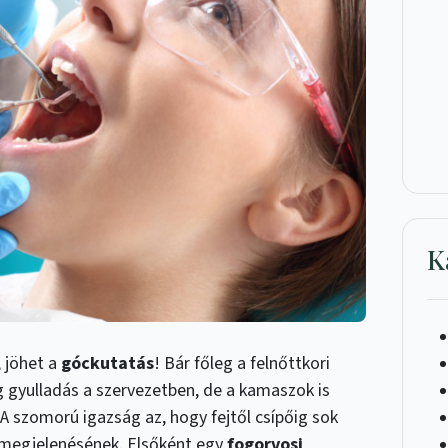
K
 jöhet a
góckutatás
! Bár főleg a felnőttkori
gyulladás a szervezetben, de a kamaszok is
 A szomorú igazság az, hogy fejtől csípőig sok
 megjelenésének. Elsőként egy
fogorvosi