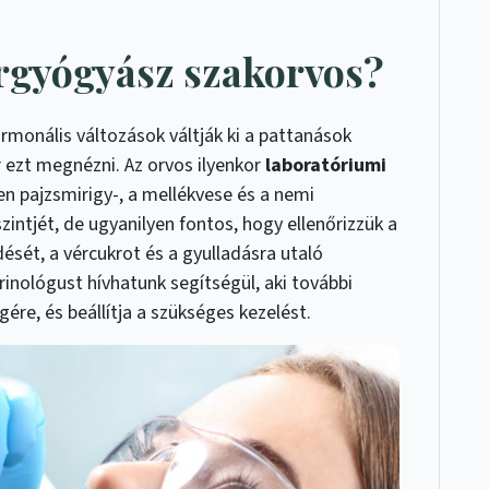
őrgyógyász szakorvos?
monális változások váltják ki a pattanások
ezt megnézni. Az orvos ilyenkor
laboratóriumi
en pajzsmirigy-, a mellékvese és a nemi
intjét, de ugyanilyen fontos, hogy ellenőrizzük a
ését, a vércukrot és a gyulladásra utaló
rinológust hívhatunk segítségül, aki további
gére, és beállítja a szükséges kezelést.