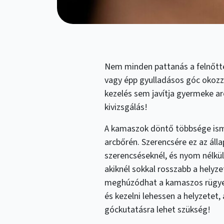
Nem minden pattanás a felnőtté
vagy épp gyulladásos góc okozz
kezelés sem javítja gyermeke arc
kivizsgálás!
A kamaszok döntő többsége isme
arcbőrén. Szerencsére ez az áll
szerencséseknél, és nyom nélkül
akiknél sokkal rosszabb a helyz
meghúzódhat a kamaszos rügyez
és kezelni lehessen a helyzetet,
góckutatásra lehet szükség!