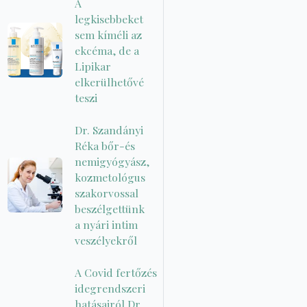
A
legkisebbeket
sem kíméli az
ekcéma, de a
Lipikar
elkerülhetővé
teszi
Dr. Szandányi
Réka bőr-és
nemigyógyász,
kozmetológus
szakorvossal
beszélgettünk
a nyári intim
veszélyekről
A Covid fertőzés
idegrendszeri
hatásairól Dr.