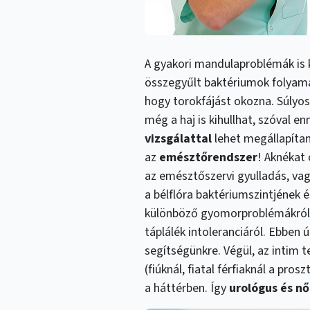
A gyakori mandulaproblémák is 
összegyűlt baktériumok folyamat
hogy torokfájást okozna. Súlyo
még a haj is kihullhat, szóval e
vizsgálattal
lehet megállapítani
az
emésztőrendszer
! Aknékat 
az emésztőszervi gyulladás, va
a bélflóra baktériumszintjének é
különböző gyomorproblémákról,
táplálék intoleranciáról. Ebben
segítségünkre. Végül, az intim t
(fiúknál, fiatal férfiaknál a pro
a háttérben. Így
urológus és n