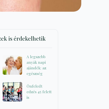
zek is érdekelhetik
A legszebb
anyák napi
ajándék: az
egészség
Önfeledt
edzés 45 felett
is