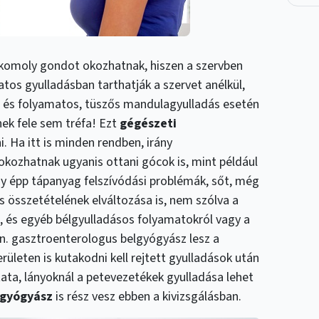
komoly gondot okozhatnak, hiszen a szervben
os gyulladásban tarthatják a szervet anélkül,
s és folyamatos, tüszős mandulagyulladás esetén
nnek fele sem tréfa! Ezt
gégészeti
. Ha itt is minden rendben, irány
okozhatnak ugyanis ottani gócok is, mint például
gy épp tápanyag felszívódási problémák, sőt, még
s összetételének elváltozása is, nem szólva a
 és egyéb bélgyulladásos folyamatokról vagy a
 ún. gasztroenterologus belgyógyász lesz a
erületen is kutakodni kell rejtett gyulladások után
sztata, lányoknál a petevezetékek gyulladása lehet
őgyógyász
is rész vesz ebben a kivizsgálásban.