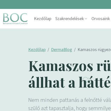
Skip to content
Kezdőlap
Szakrendelések
Orvosaink
Main Navigation
Kezdőlap
DermaBlog
Kamaszos rügyezés
Kamaszos rüg
állhat a hátt
Nem minden pattanás a felnőtté válá
szülő azt tapasztalja, hogy semmilye