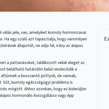
 válás jele, van, amelyiket komoly hormonzavar
E
a. Ha egy szülő azt tapasztalja, hogy semmilyen
bőrének állapotát, ne adja fel, irány az alapos
ri a pattanásokat, találkozott velük eleget az
apot belátható határidőn belül rendeződik a
 eltűnnek a bosszantó pöttyök, de vannak,
et. Sőt, komoly egészségügyi probléma is
és mögött. Ahhoz azonban, hogy ez kiderüljön
 alapos hormonális kivizsgálásra vagy épp