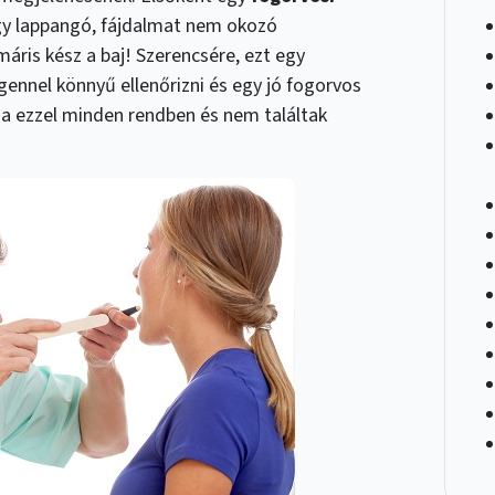
egy lappangó, fájdalmat nem okozó
áris kész a baj! Szerencsére, ezt egy
nnel könnyű ellenőrizni és egy jó fogorvos
 Ha ezzel minden rendben és nem találtak