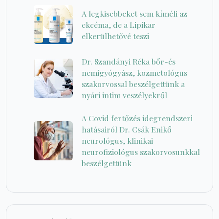
A legkisebbeket sem kíméli az
ekcéma, de a Lipikar
elkerülhetővé teszi
Dr. Szandányi Réka bőr-és
nemigyógyász, kozmetológus
szakorvossal beszélgettünk a
nyári intim veszélyekről
A Covid fertőzés idegrendszeri
hatásairól Dr. Csák Enikő
neurológus, klinikai
neurofiziológus szakorvosunkkal
beszélgettünk