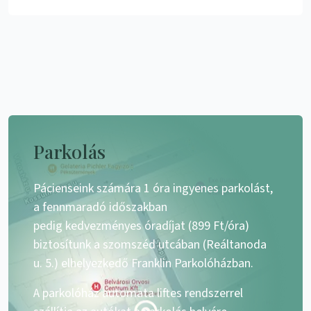
Parkolás
Pácienseink számára 1 óra ingyenes parkolást,
a fennmaradó időszakban
pedig kedvezményes óradíjat (899 Ft/óra)
biztosítunk a szomszéd utcában (Reáltanoda
u. 5.) elhelyezkedő Franklin Parkolóházban.
A parkolóház automata liftes rendszerrel