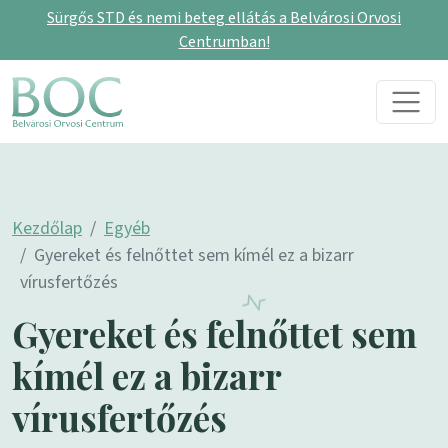
Sürgős STD és nemi beteg ellátás a Belvárosi Orvosi
Centrumban!
Skip to content
Main Navigation
Kezdőlap
Egyéb
Gyereket és felnőttet sem kímél ez a bizarr
vírusfertőzés
Gyereket és felnőttet sem
kímél ez a bizarr
vírusfertőzés