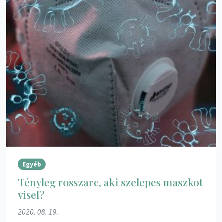
Egyéb
Tényleg rosszarc, aki szelepes maszkot
visel?
2020. 08. 19.