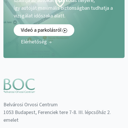
szállítja az autókat a parkolás helyére,
így autóját maximális biztonságban tudhatja a
vizsgálat időszaka alatt.
Videó a parkolásról
Elérhetőség
Belvárosi Orvosi Centrum
1053 Budapest, Ferenciek tere 7-8. III. lépcsőház 2.
emelet