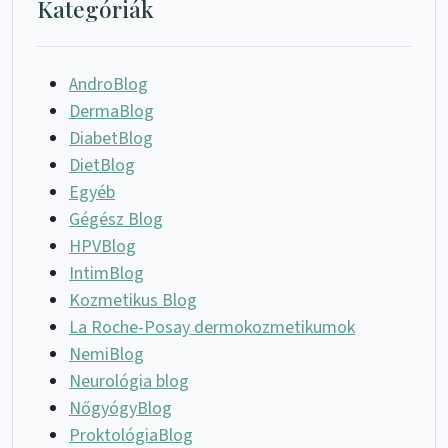
Kategóriák
AndroBlog
DermaBlog
DiabetBlog
DietBlog
Egyéb
Gégész Blog
HPVBlog
IntimBlog
Kozmetikus Blog
La Roche-Posay dermokozmetikumok
NemiBlog
Neurológia blog
NőgyógyBlog
ProktológiaBlog