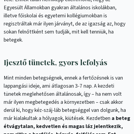
Egyesült Államokban gyakran általános iskolákban,
illetve főiskolai és egyetemi kollégiumokban is
regisztráltak már ilyen járványt, de az igazság az, hogy
sokan felnőttként sem tudják, mit kell tenniük, ha
betegek.
Ijesztő tünetek, gyors lefolyás
Mint minden betegségnek, ennek a fertőzésnek is van
lappangási ideje, ami átlagosan 3-7 nap. A kezdeti
tünetek meglehetősen általánosak, így – ha nem volt
már ilyen megbetegedés a környezetben – csak akkor
derül ki, hogy kéz-száj-láb betegséggel van dolgunk, ha
már kialakultak a hólyagok, kiütések. Kezdetben
a beteg
étvágytalan, kedvetlen és magas láz jelentkezik,