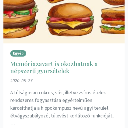
Egyéb
Memóriazavart is okozhatnak a
népszerű gyorsételek
2020. 05. 27.
A túlságosan cukros, sós, illetve zsíros ételek
rendszeres fogyasztása egyértelműen
károsíthatja a hippokampusz nevű agyi terület
étvágyszabályozó, túlevést korlátozó funkcióját,
…