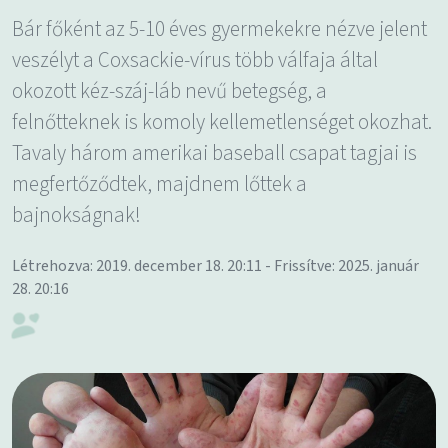
Bár főként az 5-10 éves gyermekekre nézve jelent
veszélyt a Coxsackie-vírus több válfaja által
okozott kéz-száj-láb nevű betegség, a
felnőtteknek is komoly kellemetlenséget okozhat.
Tavaly három amerikai baseball csapat tagjai is
megfertőződtek, majdnem lőttek a
bajnokságnak!
Létrehozva: 2019. december 18. 20:11 - Frissítve: 2025. január
28. 20:16