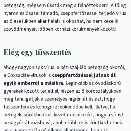
betegség, mégsem ússzák meg a felnőttek sem. A főleg
nyáron és ősszel támadó, cseppfertőzéssel terjedő vírus
az ő esetükben akár halált is okozhat, ha nem kezelik
szövődményeit időben kórházi körülmények között!
Elég egy tüsszentés
Ahogy nagyon sok vírus, a kéz-száj-láb betegség okozói,
a Coxsackie-vírusok is
cseppfertőzéssel jutnak át
egyik emberről a másikra
. Leginkább az óvodáskorú
gyerekek között terjed el, hiszen az ő korosztályukban
még tanulgatják a személyes higiéniát és azt, hogy
tüsszenteni és köhögni zsebkendőbe kell, illetve, ha
betegek, sűrűbben kell kezet mosni azért, hogy a vírust
ne vigyék át máshová, ahol a többiek is érintkezhetnek
vele. Ennek talán némiképp ellentmond, hogy az