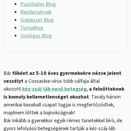
Pszichiáter Blog
Rendezvények
Szépészet Blog
TornaBlog
Urológus Blog
Bár
főként az 5-10 éves gyermekekre nézve jelent
veszélyt
a Coxsackie-vírus több válfaja által
okozott
kéz-száj-láb nevű betegség
,
a felnőtteknek
is komoly kellemetlenséget okozhat
. Tavaly három
amerikai baseball csapat tagjai is megfertőződtek,
majdnem lőttek a bajnokságnak!
Bár inkább a gyerekkor egyik rémes tünetekkel bíró, de
gyors lefolyású betegségének tartják a kéz-száj-láb