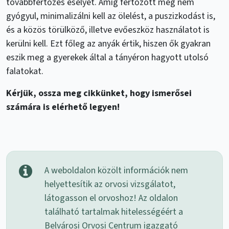
továbbfertőzés esélyét. Amíg fertőzött meg nem
gyógyul, minimalizálni kell az ölelést, a puszizkodást is,
és a közös törülköző, illetve evőeszköz használatot is
kerülni kell. Ezt főleg az anyák értik, hiszen ők gyakran
eszik meg a gyerekek által a tányéron hagyott utolsó
falatokat.
Kérjük, ossza meg cikkünket, hogy ismerősei
számára is elérhető legyen!
A weboldalon közölt információk nem
helyettesítik az orvosi vizsgálatot,
látogasson el orvoshoz! Az oldalon
található tartalmak hitelességéért a
Belvárosi Orvosi Centrum igazgató