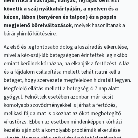
nem ritka a hasfájás, hányás, fejfájás sem
.
Ezt
követik a száj nyálkahártyáján, a nyelven és a
kézen, lábon (tenyéren és talpon) és a popsin
megjelenő bőrelváltozások
, melyek hasonlítanak a
bárányhimlő kiütéseire.
Az első és legfontosabb dolog a kiszáradás elkerülése,
mivel a kéz-száj-láb betegségben érintettek leginkább
emiatt kerülnek kórházba, ha elkapják a fertőzést. A láz
és a fájdalom csillapítása mellett tehát itatni kell a
beteget, hogy szervezete megfelelően hidratált legyen.
Megfelelő ellátás mellett a betegség 4-7 nap alatt
gyógyul. Felnőttek esetében azonban már kicsit
komolyabb szövődményekkel is járhat a fertőzés,
mellkasi fájdalmat is okozhat az őket megbetegítő
vírustörzs. Ebben az esetben mindenképpen kórházi
kezelés ajánlott a komolyabb problémák elkerülése