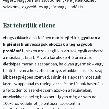
végett. Nagyon ritka szövődményként jelentkezhet
szívizom-, agyvelő- és agyhártyagyulladás is.
Ezt tehetjük ellene
Ahogy cikkünk első felében már kifejtettük,
gyakran a
higiéniai hiányosságok okozzák a legnagyobb
problémát
, hiszen azok segítik a vírusok egyik emberről
a másikra jutását. Mivel a kórokozó 4-5 órán át is
életképes marad a szabadban, ha olyan gyermek – vagy
felnőtt – van a közvetlen környezetünkben, aki kéz-száj-
láb betegségben szenved, sűrűn és alaposan mossunk
kezet szappannal és meleg vízzel és ne féljünk használni
a fertőtlenítő szereket sem azokon a felületeken,
amelyekhez a beteg hozzáér. Ugyan még ez sem ad
100%-os védelmet, jelentősen csökkenti a