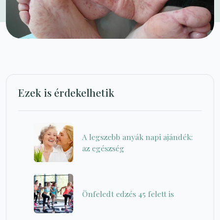
Ezek is érdekelhetik
A legszebb anyák napi ajándék:
az egészség
Önfeledt edzés 45 felett is