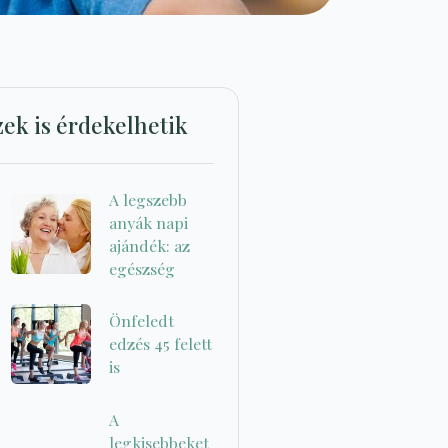
zek is érdekelhetik
A legszebb
anyák napi
ajándék: az
egészség
Önfeledt
edzés 45 felett
is
A
legkisebbeket