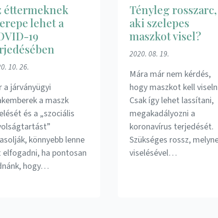
z éttermeknek
Tényleg rosszarc,
erepe lehet a
aki szelepes
OVID-19
maszkot visel?
erjedésében
2020. 08. 19.
0. 10. 26.
Mára már nem kérdés,
r a járványügyi
hogy maszkot kell viselni
akemberek a maszk
Csak így lehet lassítani,
elését és a „szociális
megakadályozni a
volságtartást”
koronavírus terjedését.
vasolják, könnyebb lenne
Szükséges rossz, melyn
t elfogadni, ha pontosan
viselésével…
dnánk, hogy…