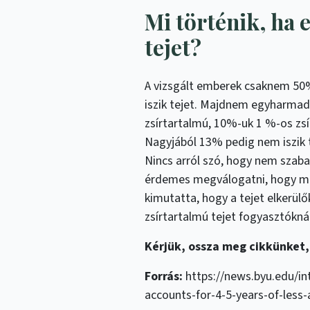
Mi történik, ha 
tejet?
A vizsgált emberek csaknem 50
iszik tejet. Majdnem egyharmad
zsírtartalmú, 10%-uk 1 %-os zsí
Nagyjából 13% pedig nem iszik 
Nincs arról szó, hogy nem szaba
érdemes megválogatni, hogy mel
kimutatta, hogy a tejet elkerül
zsírtartalmú tejet fogyasztóknál
Kérjük, ossza meg cikkünket,
Forrás:
https://news.byu.edu/int
accounts-for-4-5-years-of-less-