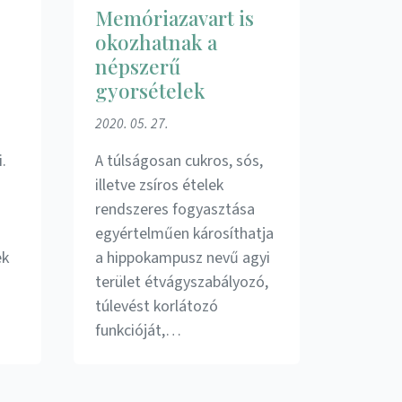
Memóriazavart is
okozhatnak a
népszerű
gyorsételek
2020. 05. 27.
.
A túlságosan cukros, sós,
illetve zsíros ételek
rendszeres fogyasztása
egyértelműen károsíthatja
ek
a hippokampusz nevű agyi
terület étvágyszabályozó,
túlevést korlátozó
funkcióját,…