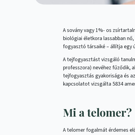
A sovány vagy 1%- os zsírtartal
biológiai életkora lassabban nő,
fogyasztó társaiké – állítja egy 
A tejfogyasztást vizsgáló tanu
professzora) nevéhez fűződik, a
tejfogyasztás gyakorisága és az
kapcsolatot vizsgálta 5834 amer
Mi a telomer?
A telomer fogalmát érdemes elő