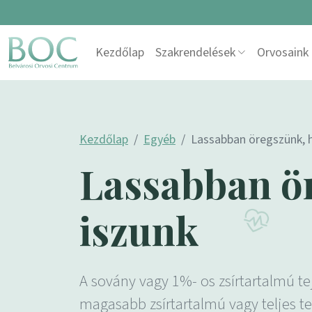
Skip to content
Kezdőlap
Szakrendelések
Orvosaink
Main Navigation
Kezdőlap
Egyéb
Lassabban öregszünk, h
Lassabban ör
iszunk
A sovány vagy 1%- os zsírtartalmú te
magasabb zsírtartalmú vagy teljes tej