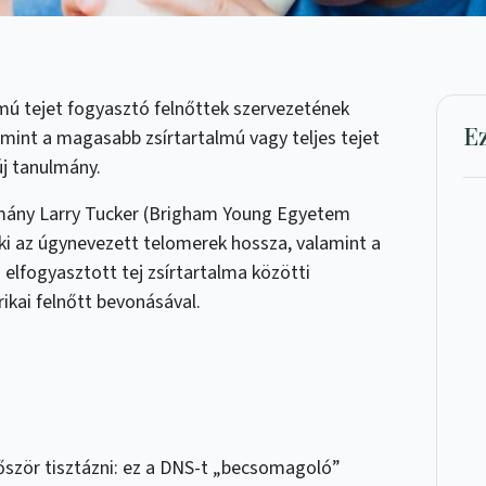
mú tejet fogyasztó felnőttek szervezetének
E
 mint a magasabb zsírtartalmú vagy teljes tejet
új tanulmány.
lmány Larry Tucker (Brigham Young Egyetem
ki az úgynevezett telomerek hossza, valamint a
 elfogyasztott tej zsírtartalma közötti
ikai felnőtt bevonásával.
ször tisztázni: ez a DNS-t „becsomagoló”