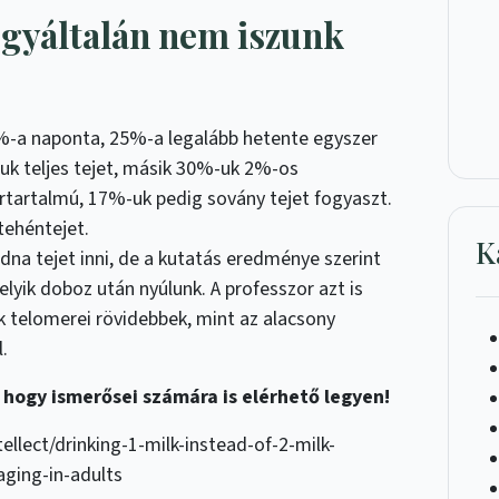
egyáltalán nem iszunk
%-a naponta, 25%-a legalább hetente egyszer
uk teljes tejet, másik 30%-uk 2%-os
rtartalmú, 17%-uk pedig sovány tejet fogyaszt.
tehéntejet.
K
dna tejet inni, de a kutatás eredménye szerint
yik doboz után nyúlunk. A professzor azt is
ők telomerei rövidebbek, mint az alacsony
.
 hogy ismerősei számára is elérhető legyen!
ellect/drinking-1-milk-instead-of-2-milk-
aging-in-adults