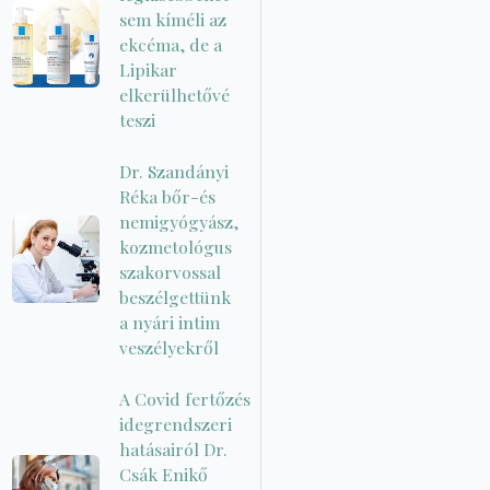
sem kíméli az
ekcéma, de a
Lipikar
elkerülhetővé
teszi
Dr. Szandányi
Réka bőr-és
nemigyógyász,
kozmetológus
szakorvossal
beszélgettünk
a nyári intim
veszélyekről
A Covid fertőzés
idegrendszeri
hatásairól Dr.
Csák Enikő