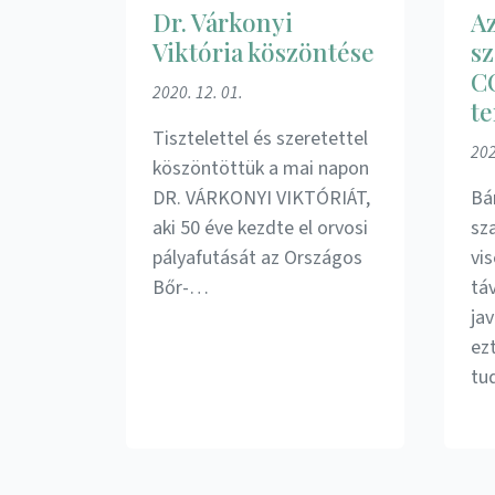
Dr. Várkonyi
A
Viktória köszöntése
sz
C
2020. 12. 01.
t
Tisztelettel és szeretettel
202
köszöntöttük a mai napon
DR. VÁRKONYI VIKTÓRIÁT,
Bá
aki 50 éve kezdte el orvosi
sz
pályafutását az Országos
vis
Bőr-…
tá
ja
ez
tu