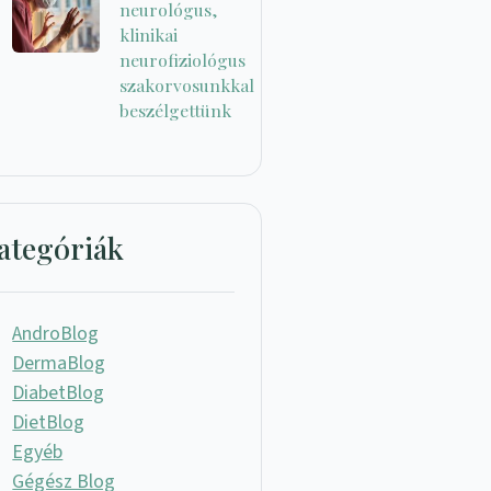
neurológus,
klinikai
neurofiziológus
szakorvosunkkal
beszélgettünk
ategóriák
AndroBlog
DermaBlog
DiabetBlog
DietBlog
Egyéb
Gégész Blog