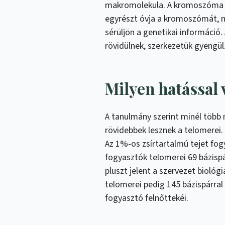
makromolekula. A kromoszóma vé
egyrészt óvja a kromoszómát, 
sérüljön a genetikai információ
rövidülnek, szerkezetük gyengül
Milyen hatással 
A tanulmány szerint minél több 
rövidebbek lesznek a telomerei.
Az 1%-os zsírtartalmú tejet fog
fogyasztók telomerei 69 bázispá
pluszt jelent a szervezet biológi
telomerei pedig 145 bázispárral
fogyasztó felnőttekéi.