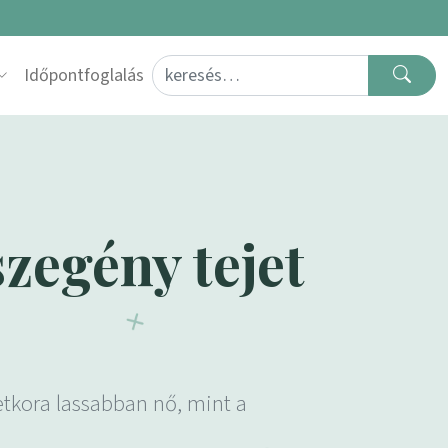
Search for:
Időpontfoglalás
zegény tejet
letkora lassabban nő, mint a