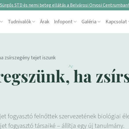
Sürgős STD és nemi beteg ellátás a Belvárosi Orvosi Centrumban!
Tudnivalók
Árak
Infopont
Galéria
Kapcsolat
a zsírszegény tejet iszunk
egszünk, ha zsírs
jet fogyasztó felnőttek szervezetének biológiai é
et fogyasztó társaiké – állítja egy új tanulmány.