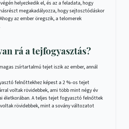
gén helyezkedik el, és az a feladata, hogy
másrészt megakadályozza, hogy sejtosztódáskor
. Ahogy az ember öregszik, a telomerek
.
van rá a tejfogyasztás?
magas zsírtartalmú tejet iszik az ember, annál
yasztó felnőttekhez képest a 2 %-os tejet
rral voltak rövidebbek, ami több mint négy év
ai életkorában. A teljes tejet fogyasztó felnőttek
 voltak rövidebbek, mint a sovány változatot