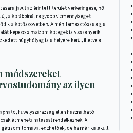
tására javul az érintett terület vérkeringése, nő
 új, a korábbinál nagyobb vízmennyiséget
lődik a kötőszövetben. A méh támasztószalagjai
falát képező simaizom kötegek is visszanyerik
szkedett húgyhólyag is a helyére kerül, illetve a
n módszereket
orvostudomány az ilyen
 kapható, hüvelyszárazság ellen használható
csak átmeneti hatással rendelkeznek. A
gátizom tornával edzhetőek, de ha már kialakult