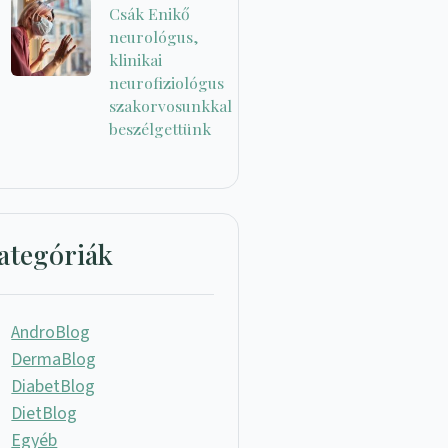
Csák Enikő
neurológus,
klinikai
neurofiziológus
szakorvosunkkal
beszélgettünk
ategóriák
AndroBlog
DermaBlog
DiabetBlog
DietBlog
Egyéb