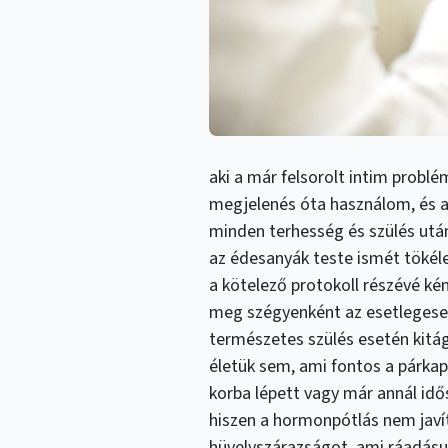
aki a már felsorolt intim problém
megjelenés óta használom, és a
minden terhesség és szülés utá
az édesanyák teste ismét tökél
a kötelező protokoll részévé ké
meg szégyenként az esetlegesen
természetes szülés esetén kitá
életük sem, ami fontos a párka
korba lépett vagy már annál idős
hiszen a hormonpótlás nem javít
hüvelyszárazságot, ami ráadásu