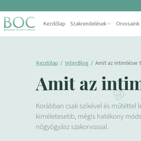
Skip to content
Kezdőlap
Szakrendelések
Orvosaink
Main Navigation
Kezdőlap
IntimBlog
Amit az intimlézer t
Amit az intim
Korábban csak szikével és műtéttel l
kíméletesebb, mégis hatékony módszer
nőgyógyász szakorvossal.