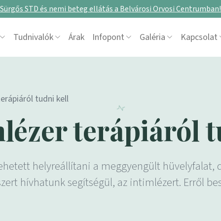
Sürgős STD és nemi beteg ellátás a Belvárosi Orvosi Centrumban!
Tudnivalók
Árak
Infopont
Galéria
Kapcsolat
erápiáról tudni kell
lézer terápiáról t
ehetett helyreállítani a meggyengült hüvelyfalat,
t hívhatunk segítségül, az intimlézert. Erről bes