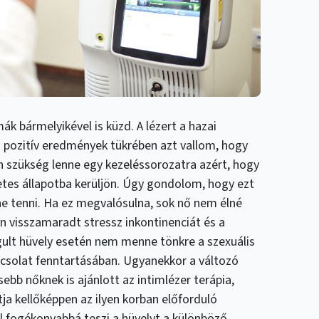
ák bármelyikével is küzd. A lézert a hazai
 pozitív eredmények tükrében azt vallom, hogy
n szükség lenne egy kezeléssorozatra azért, hogy
etes állapotba kerüljön. Úgy gondolom, hogy ezt
ne tenni. Ha ez megvalósulna, sok nő nem élné
 visszamaradt stressz inkontinenciát és a
gult hüvely esetén nem menne tönkre a szexuális
pcsolat fenntartásában. Ugyanekkor a változó
ebb nőknek is ajánlott az intimlézer terápia,
ja kellőképpen az ilyen korban előforduló
l fogékonyabbá teszi a hüvelyt a különböző