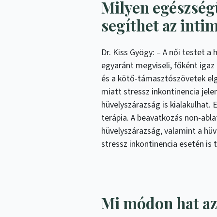
Milyen egészsé
segíthet az inti
Dr. Kiss Gyögy: – A női testet a
egyaránt megviseli, főként igaz
és a kötő-támasztószövetek elg
miatt stressz inkontinencia jelen
hüvelyszárazság is kialakulhat. 
terápia. A beavatkozás non-ablatí
hüvelyszárazság, valamint a hüv
stressz inkontinencia esetén is 
Mi módon hat az 