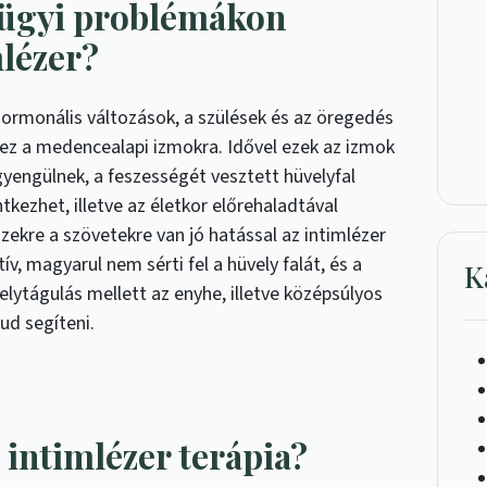
gügyi problémákon
mlézer?
 hormonális változások, a szülések és az öregedés
 ez a medencealapi izmokra. Idővel ezek az izmok
yengülnek, a feszességét vesztett hüvelyfal
tkezhet, illetve az életkor előrehaladtával
Ezekre a szövetekre van jó hatással az intimlézer
v, magyarul nem sérti fel a hüvely falát, és a
K
elytágulás mellett az enyhe, illetve középsúlyos
tud segíteni.
intimlézer terápia?