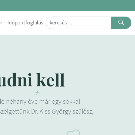
Search for:
Időpontfoglalás
udni kell
 de néhány éve már egy sokkal
zélgettünk Dr. Kiss György szülész,