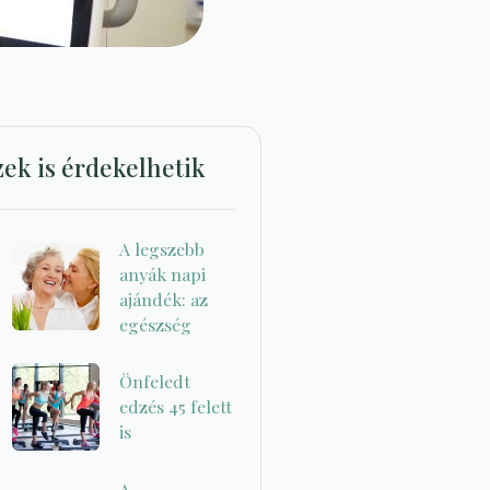
zek is érdekelhetik
A legszebb
anyák napi
ajándék: az
egészség
Önfeledt
edzés 45 felett
is
A