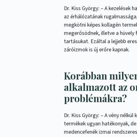
Dr. Kiss György: – A kezelések ha
az érhálózatának rugalmassága,
megkötni képes kollagén terme
megerősödnek, illetve a hüvely 
tartásukat. Ezáltal a lejjebb ere
záróizmok is új erőre kapnak.
Korábban milye
alkalmazott az 
problémákra?
Dr. Kiss György: – A vény nélkül
termékek ugyan hatékonyak, de 
medencefenék izmai rendszeres 