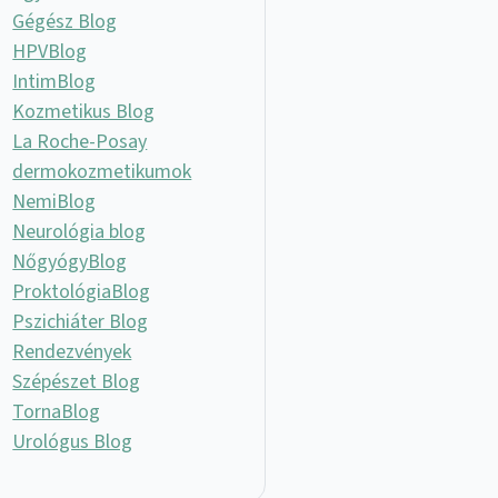
Gégész Blog
HPVBlog
IntimBlog
Kozmetikus Blog
La Roche-Posay
dermokozmetikumok
NemiBlog
Neurológia blog
NőgyógyBlog
ProktológiaBlog
Pszichiáter Blog
Rendezvények
Szépészet Blog
TornaBlog
Urológus Blog