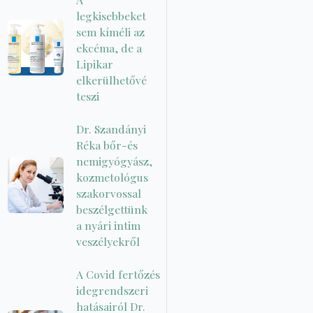
legkisebbeket
sem kíméli az
ekcéma, de a
Lipikar
elkerülhetővé
teszi
Dr. Szandányi
Réka bőr-és
nemigyógyász,
kozmetológus
szakorvossal
beszélgettünk
a nyári intim
veszélyekről
A Covid fertőzés
idegrendszeri
hatásairól Dr.