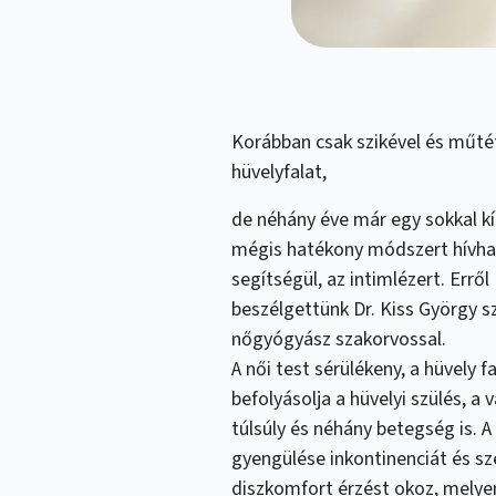
Korábban csak szikével és műtét
hüvelyfalat,
de néhány éve már egy sokkal k
mégis hatékony módszert hívh
segítségül, az intimlézert. Erről
beszélgettünk Dr. Kiss György s
nőgyógyász szakorvossal.
A női test sérülékeny, a hüvely 
befolyásolja a hüvelyi szülés, a v
túlsúly és néhány betegség is. A
gyengülése inkontinenciát és sz
diszkomfort érzést okoz, melye