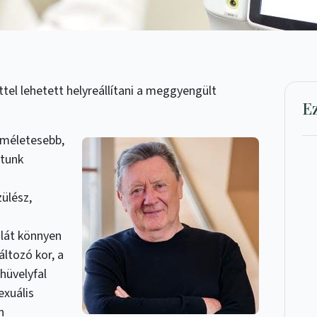
tel lehetett helyreállítani a meggyengült
E
íméletesebb,
atunk
zülész,
falát könnyen
áltozó kor, a
 hüvelyfal
exuális
n