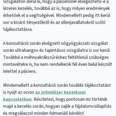
vizsgálaton derül ki, hogy a páciensnél elvégezhető-e a
lézeres kezelés, továbbá az is, hogy milyen eredmények
érhetőek el a segítségével. Mindemellett pedig itt kerül
sor a kizáró tényezőkről és az ellenjavallatokról szóló
tájékoztatásra.
A konzultáció során elvégzett nőgyógyászati vizsgálat
során ultrahangos és tapintásos vizsgálatra is sor kerül.
Továbbá a méhnyakrákszűréshez feltétlenül szükséges
mintavételre is, ha nem rendelkezik fél éven belül készült
lelettel a páciens.
Mindemellett a konzultáció során további tájékoztatást
is nyújt az orvos
az intimlézer kezeléssel
kapcsolatban
. Részletezi, hogy pontosan mi történik
majd a kezelés során, hogyan zajlik a fájdalomcsillapítás
és megválaszol minden felmerülő kérdést.