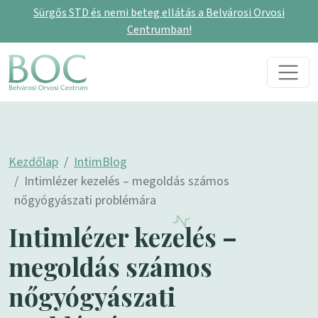
Sürgős STD és nemi beteg ellátás a Belvárosi Orvosi
Centrumban!
Skip to content
Main Navigation
Kezdőlap
IntimBlog
Intimlézer kezelés – megoldás számos
nőgyógyászati problémára
Intimlézer kezelés –
megoldás számos
nőgyógyászati