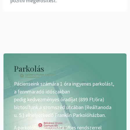
pozitív megerősítést.
Parkolás
Pácienseink számára 1 óra ingyenes parkolást,
a fennmaradó időszakban
pedig kedvezményes óradíjat (899 Ft/óra)
biztosítunk a szomszéd utcában (Reáltanoda
u. 5.) elhelyezkedő Franklin Parkolóházban.
A parkolóház automata liftes rendszerrel