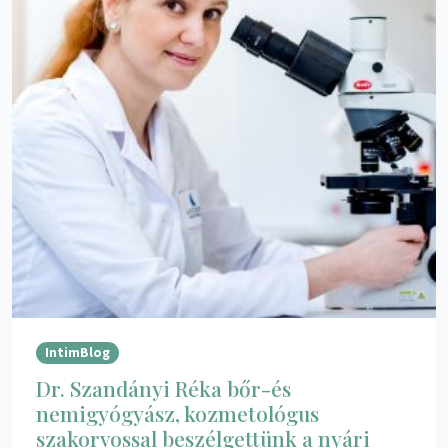
IntimBlog
Dr. Szandányi Réka bőr-és
nemigyógyász, kozmetológus
szakorvossal beszélgettünk a nyári