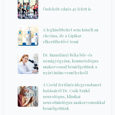
Önfeledt edzés 45 felett is
A legkisebbeket sem kíméli az
ekcéma, de a Lipikar
elkerülhetővé teszi
Dr. Szandányi Réka bőr-és
nemigyógyász, kozmetológus
szakorvossal beszélgettünk a
nyári intim veszélyekről
A Covid fertőzés idegrendszeri
hatásairól Dr. Csák Enikő
neurológus, klinikai
neurofiziológus szakorvosunkkal
beszélgettünk