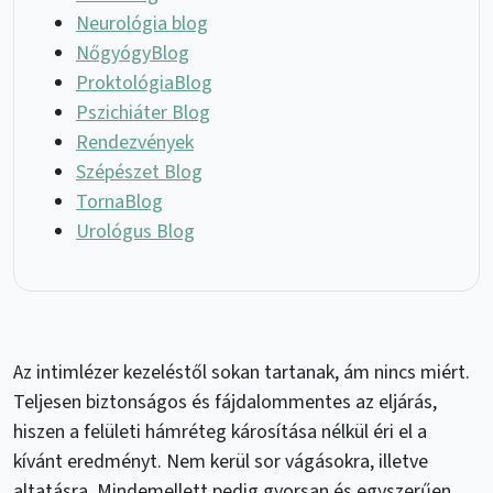
Neurológia blog
NőgyógyBlog
ProktológiaBlog
Pszichiáter Blog
Rendezvények
Szépészet Blog
TornaBlog
Urológus Blog
Az intimlézer kezeléstől sokan tartanak, ám nincs miért.
Teljesen biztonságos és fájdalommentes az eljárás,
hiszen a felületi hámréteg károsítása nélkül éri el a
kívánt eredményt. Nem kerül sor vágásokra, illetve
altatásra. Mindemellett pedig gyorsan és egyszerűen