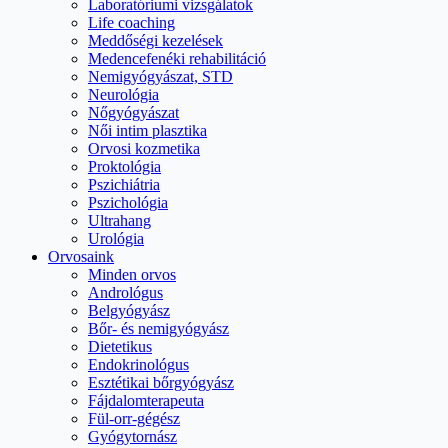
Laboratóriumi vizsgálatok
Life coaching
Meddőségi kezelések
Medencefenéki rehabilitáció
Nemigyógyászat, STD
Neurológia
Nőgyógyászat
Női intim plasztika
Orvosi kozmetika
Proktológia
Pszichiátria
Pszichológia
Ultrahang
Urológia
Orvosaink
Minden orvos
Andrológus
Belgyógyász
Bőr- és nemigyógyász
Dietetikus
Endokrinológus
Esztétikai bőrgyógyász
Fájdalomterapeuta
Fül-orr-gégész
Gyógytornász