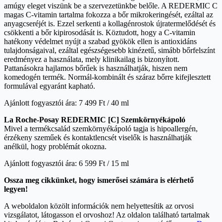
amúgy eleget viszünk be a szervezetünkbe belőle. A REDERMIC C
magas C-vitamin tartalma fokozza a bőr mikrokeringését, ezáltal az
anyagcseréjét is. Ezzel serkenti a kollagénrostok újratermelődését és
csökkenti a bőr kipirosodását is. Köztudott, hogy a C-vitamin
hatékony védelmet nyújt a szabad gyökök ellen is antioxidáns
tulajdonságaival, ezáltal egészségesebb kinézetű, simább bőrfelszínt
eredményez a használata, mely klinikailag is bizonyított.
Pattanásokra hajlamos bőrűek is használhatják, hiszen nem
komedogén termék. Normál-kombinált és száraz bőrre kifejlesztett
formulával egyaránt kapható.
Ajánlott fogyasztói ára: 7 499 Ft / 40 ml
La Roche-Posay REDERMIC [C] Szemkörnyékápoló
Mivel a termékcsalád szemkörnyékápoló tagja is hipoallergén,
érzékeny szeműek és kontaktlencsét viselők is használhatják
anélkül, hogy problémát okozna.
Ajánlott fogyasztói ára: 6 599 Ft / 15 ml
Ossza meg cikkünket, hogy ismerősei számára is elérhető
legyen!
A weboldalon közölt információk nem helyettesítik az orvosi
vizsgálatot, látogasson el orvoshoz! Az oldalon található tartalmak