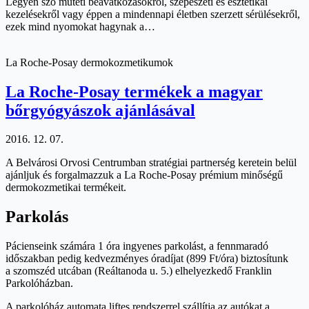
Legyen szó műtéti beavatkozásokról, szépészeti és esztétikai
kezelésekről vagy éppen a mindennapi életben szerzett sérülésekről,
ezek mind nyomokat hagynak a…
La Roche-Posay dermokozmetikumok
La Roche-Posay termékek a magyar
bőrgyógyászok ajánlásával
2016. 12. 07.
A Belvárosi Orvosi Centrumban stratégiai partnerség keretein belül
ajánljuk és forgalmazzuk a La Roche-Posay prémium minőségű
dermokozmetikai termékeit.
Parkolás
Pácienseink számára 1 óra ingyenes parkolást, a fennmaradó
időszakban pedig kedvezményes óradíjat (899 Ft/óra) biztosítunk
a szomszéd utcában (Reáltanoda u. 5.) elhelyezkedő Franklin
Parkolóházban.
A parkolóház automata liftes rendszerrel szállítja az autókat a