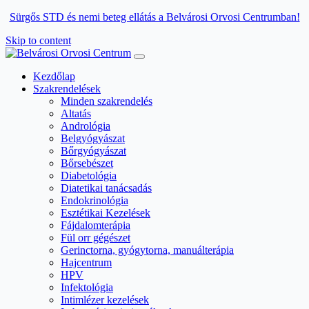
Sürgős STD és nemi beteg ellátás a Belvárosi Orvosi Centrumban!
Skip to content
Main
Navigation
Kezdőlap
Szakrendelések
Minden szakrendelés
Altatás
Andrológia
Belgyógyászat
Bőrgyógyászat
Bőrsebészet
Diabetológia
Diatetikai tanácsadás
Endokrinológia
Esztétikai Kezelések
Fájdalomterápia
Fül orr gégészet
Gerinctorna, gyógytorna, manuálterápia
Hajcentrum
HPV
Infektológia
Intimlézer kezelések