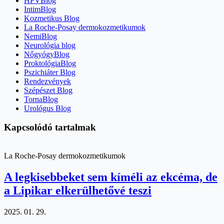
HPVBlog
IntimBlog
Kozmetikus Blog
La Roche-Posay dermokozmetikumok
NemiBlog
Neurológia blog
NőgyógyBlog
ProktológiaBlog
Pszichiáter Blog
Rendezvények
Szépészet Blog
TornaBlog
Urológus Blog
Kapcsolódó tartalmak
La Roche-Posay dermokozmetikumok
A legkisebbeket sem kíméli az ekcéma, de
a Lipikar elkerülhetővé teszi
2025. 01. 29.