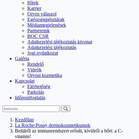
Hírek
Karrier
Orvos válaszol
Egészségpénztárak
Médiamegjelenések
Partnereink
BOC CSR
Adatkezelési tájékoztatás kivonat
Adatkezelési tájékoztatás
Jogi nyilatkozat
Galéria
Rendelő
Videók
Orvosi kozmetika
Kapcsolat
Elérhetőség
Parkolás
Időpontfoglalás
Search
for:
Kezdőlap
La Roche-Posay dermokozmetikumok
Belülről az immunrendszert erősíti, kívülről a bőrt: a C-
vitamin!