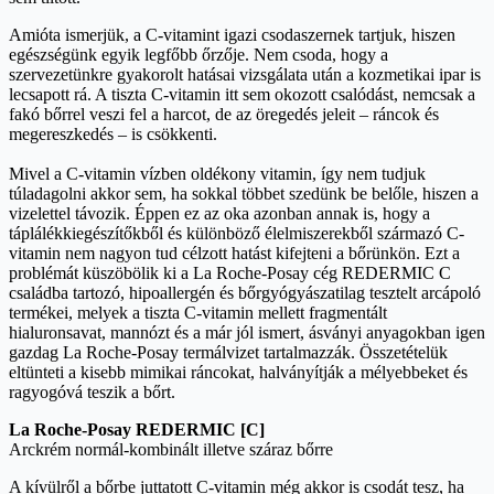
Amióta ismerjük, a C-vitamint igazi csodaszernek tartjuk, hiszen
egészségünk egyik legfőbb őrzője. Nem csoda, hogy a
szervezetünkre gyakorolt hatásai vizsgálata után a kozmetikai ipar is
lecsapott rá. A tiszta C-vitamin itt sem okozott csalódást, nemcsak a
fakó bőrrel veszi fel a harcot, de az öregedés jeleit – ráncok és
megereszkedés – is csökkenti.
Mivel a C-vitamin vízben oldékony vitamin, így nem tudjuk
túladagolni akkor sem, ha sokkal többet szedünk be belőle, hiszen a
vizelettel távozik. Éppen ez az oka azonban annak is, hogy a
táplálékkiegészítőkből és különböző élelmiszerekből származó C-
vitamin nem nagyon tud célzott hatást kifejteni a bőrünkön. Ezt a
problémát küszöbölik ki a La Roche-Posay cég REDERMIC C
családba tartozó, hipoallergén és bőrgyógyászatilag tesztelt arcápoló
termékei, melyek a tiszta C-vitamin mellett fragmentált
hialuronsavat, mannózt és a már jól ismert, ásványi anyagokban igen
gazdag La Roche-Posay termálvizet tartalmazzák. Összetételük
eltünteti a kisebb mimikai ráncokat, halványítják a mélyebbeket és
ragyogóvá teszik a bőrt.
La Roche-Posay REDERMIC [C]
Arckrém normál-kombinált illetve száraz bőrre
A kívülről a bőrbe juttatott C-vitamin még akkor is csodát tesz, ha