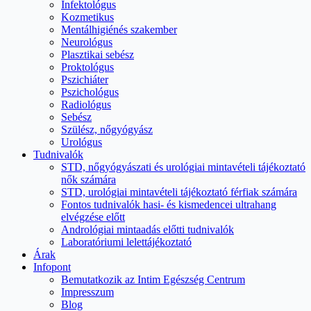
Infektológus
Kozmetikus
Mentálhigiénés szakember
Neurológus
Plasztikai sebész
Proktológus
Pszichiáter
Pszichológus
Radiológus
Sebész
Szülész, nőgyógyász
Urológus
Tudnivalók
STD, nőgyógyászati és urológiai mintavételi tájékoztató
nők számára
STD, urológiai mintavételi tájékoztató férfiak számára
Fontos tudnivalók hasi- és kismedencei ultrahang
elvégzése előtt
Andrológiai mintaadás előtti tudnivalók
Laboratóriumi lelettájékoztató
Árak
Infopont
Bemutatkozik az Intim Egészség Centrum
Impresszum
Blog