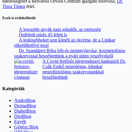
hitelességéért a Belvárosi Orvosi Centrum igazgató főorvosa,
Dr.
Tisza Tímea
felel.
Ezek is érdekelhetik
A legszebb anyák napi ajándék: az egészség
Önfeledt edzés 45 felett is
A legkisebbeket sem kíméli az ekcéma, de a Lipikar
elkerülhetővé teszi
Dr. Szandányi Réka bőr-és nemigyógyász, kozmetológus
szakorvossal beszélgettünk a nyári intim veszélyekről
A Covid fertőzés idegrendszeri hatásairól Dr.
Csák Enikő neurológus, klinikai
neurofiziológus szakorvosunkkal
beszélgettünk
Kategóriák
AndroBlog
DermaBlog
DiabetBlog
DietBlog
Egyéb
Gégész Blog