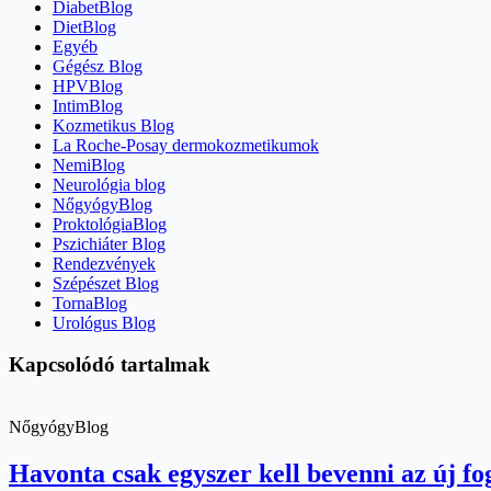
DiabetBlog
DietBlog
Egyéb
Gégész Blog
HPVBlog
IntimBlog
Kozmetikus Blog
La Roche-Posay dermokozmetikumok
NemiBlog
Neurológia blog
NőgyógyBlog
ProktológiaBlog
Pszichiáter Blog
Rendezvények
Szépészet Blog
TornaBlog
Urológus Blog
Kapcsolódó tartalmak
NőgyógyBlog
Havonta csak egyszer kell bevenni az új fo