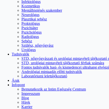
Infektológus
Kozmetikus
Mentálhigiénés szakember
Neurológus
Plasztikai sebész
Proktológus
Pszichiáter
Pszichológus
Radiológus
Sebész
Szülész, nőgyógyász
Urológus
Tudnivalók
STD, nőgyógyászati és urológiai mintavételi tájékoztató
STD, urológiai mintavételi tájékoztató férfiak számára
Fontos tudnivalók hasi- és kismedencei ultrahang elvégzé
Andrológiai mintaadás előtti tudnivalók
Laboratóriumi lelettájékoztató
Árak
Infopont
Bemutatkozik az Intim Egészség Centrum
Impresszum
Blog
Hírek
Karrier