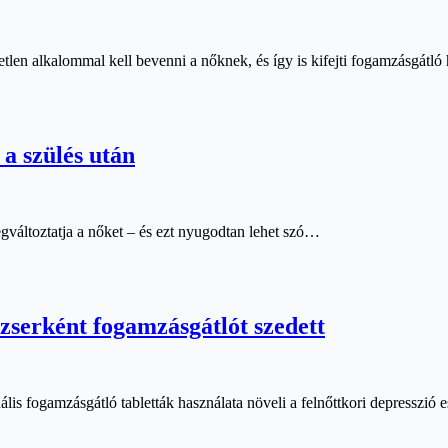
etlen alkalommal kell bevenni a nőknek, és így is kifejti fogamzásgátló 
 a szülés után
gváltoztatja a nőket – és ezt nyugodtan lehet szó…
dzserként fogamzásgátlót szedett
ális fogamzásgátló tabletták használata növeli a felnőttkori depresszió