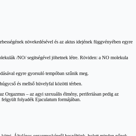
 sebességének növekedésével és az aktus idejének függvényében egyre
olekulák /NO/ segitségével jöhetnek létre. Röviden: a NO molekula
zódásával egyre gyorsuló tempóban szűnik meg.
húgycső és mellső hüvelyfal közötti térben.
az Orgazmus – az agyi szexuális élmény, periferiásan pedig az
felgyült folyadék Ejaculatum formájában.
ük kötni. Általános orgazmusképről beszéltünk, holott minden nőnek