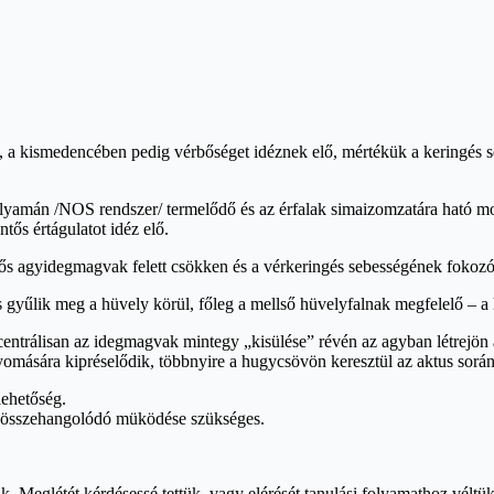
t, a kismedencében pedig vérbőséget idéznek elő, mértékük a keringés
olyamán /NOS rendszer/ termelődő és az érfalak simaizomzatára ható m
ős értágulatot idéz elő.
elős agyidegmagvak felett csökken és a vérkeringés sebességének foko
 gyűlik meg a hüvely körül, főleg a mellső hüvelyfalnak megfelelő – a 
entrálisan az idegmagvak mintegy „kisülése” révén az agyban létrejön 
ására kipréselődik, többnyire a hugycsövön keresztül az aktus során 
lehetőség.
an összehangolódó müködése szükséges.
k. Meglétét kérdésessé tettük, vagy elérését tanulási folyamathoz vélt