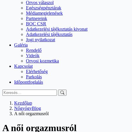
Orvos válaszol
Egészségpénztárak
Médiamegjelenések
Partnereink
BOC CSR
Adatkezelési tájékoztatás kivonat
Adatkezelési tájékoztatás
Jogi nyilatkozat
Galéria
Rendelő
Videók
Orvosi kozmetika
Kapcsolat
Elérhetőség
Parkolás
Időpontfoglalás
Search
for:
Kezdőlap
NőgyógyBlog
A női orgazmusról
A női orgazmusról