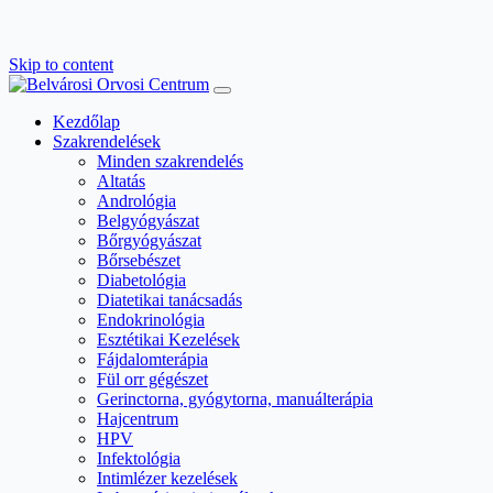
Skip to content
Main
Navigation
Kezdőlap
Szakrendelések
Minden szakrendelés
Altatás
Andrológia
Belgyógyászat
Bőrgyógyászat
Bőrsebészet
Diabetológia
Diatetikai tanácsadás
Endokrinológia
Esztétikai Kezelések
Fájdalomterápia
Fül orr gégészet
Gerinctorna, gyógytorna, manuálterápia
Hajcentrum
HPV
Infektológia
Intimlézer kezelések