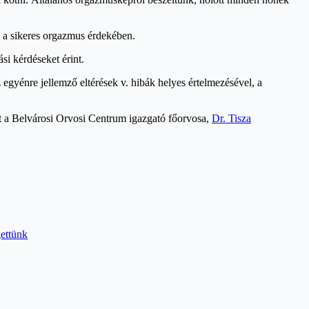
i a sikeres orgazmus érdekében.
si kérdéseket érint.
egyénre jellemző eltérések v. hibák helyes értelmezésével, a
ért a Belvárosi Orvosi Centrum igazgató főorvosa,
Dr. Tisza
gettünk