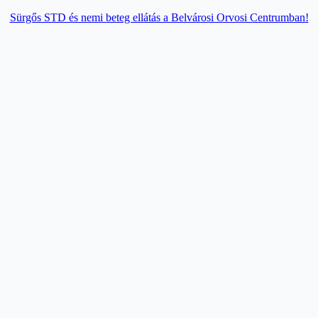
Sürgős STD és nemi beteg ellátás a Belvárosi Orvosi Centrumban!