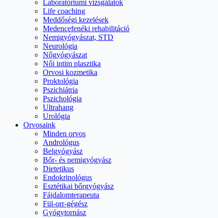
Laboratóriumi vizsgálatok
Life coaching
Meddőségi kezelések
Medencefenéki rehabilitáció
Nemigyógyászat, STD
Neurológia
Nőgyógyászat
Női intim plasztika
Orvosi kozmetika
Proktológia
Pszichiátria
Pszichológia
Ultrahang
Urológia
Orvosaink
Minden orvos
Andrológus
Belgyógyász
Bőr- és nemigyógyász
Dietetikus
Endokrinológus
Esztétikai bőrgyógyász
Fájdalomterapeuta
Fül-orr-gégész
Gyógytornász