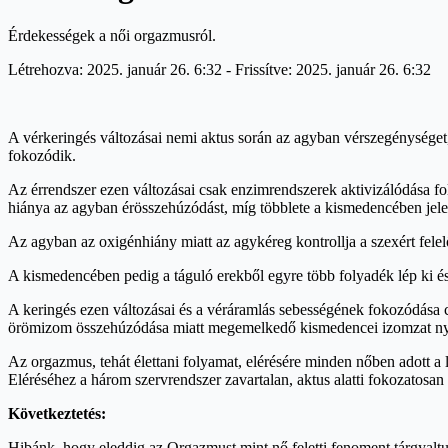
Érdekességek a női orgazmusról.
Létrehozva: 2025. január 26. 6:32 - Frissítve: 2025. január 26. 6:32
A vérkeringés változásai nemi aktus során az agyban vérszegénysége
fokozódik.
Az érrendszer ezen változásai csak enzimrendszerek aktivizálódása f
hiánya az agyban érösszehúzódást, míg többlete a kismedencében jelent
Az agyban az oxigénhiány miatt az agykéreg kontrollja a szexért fel
A kismedencében pedig a táguló erekből egyre több folyadék lép ki és
A keringés ezen változásai és a véráramlás sebességének fokozódása c
örömizom összehúzódása miatt megemelkedő kismedencei izomzat nyom
Az orgazmus, tehát élettani folyamat, elérésére minden nőben adott a 
Eléréséhez a három szervrendszer zavartalan, aktus alatti fokozatos
Következtetés:
Hibánk, hogy eleddig az Orgazmust mint nő feletti fenoment tárgyaltu