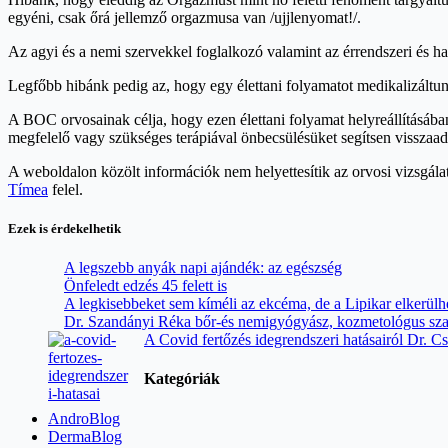
egyéni, csak őrá jellemző orgazmusa van /ujjlenyomat!/.
Az agyi és a nemi szervekkel foglalkozó valamint az érrendszeri és 
Legfőbb hibánk pedig az, hogy egy élettani folyamatot medikalizáltunk 
A BOC orvosainak célja, hogy ezen élettani folyamat helyreállításában
megfelelő vagy szükséges terápiával önbecsülésüket segítsen visszaad
A weboldalon közölt információk nem helyettesítik az orvosi vizsgálat
Tímea
felel.
Ezek is érdekelhetik
A legszebb anyák napi ajándék: az egészség
Önfeledt edzés 45 felett is
A legkisebbeket sem kíméli az ekcéma, de a Lipikar elkerülhe
Dr. Szandányi Réka bőr-és nemigyógyász, kozmetológus szako
A Covid fertőzés idegrendszeri hatásairól Dr. C
Kategóriák
AndroBlog
DermaBlog