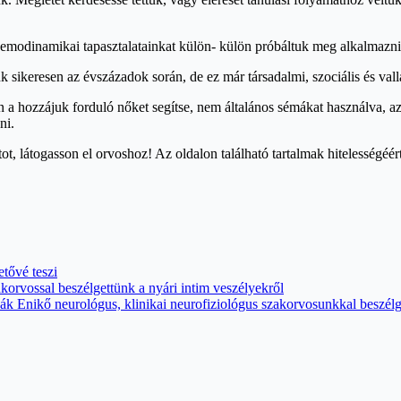
haemodinamikai tapasztalatainkat külön- külön próbáltuk meg alkalmazn
sikeresen az évszázadok során, de ez már társadalmi, szociális és vallá
 a hozzájuk forduló nőket segítse, nem általános sémákat használva, az 
ni.
ot, látogasson el orvoshoz! Az oldalon található tartalmak hitelességé
tővé teszi
rvossal beszélgettünk a nyári intim veszélyekről
sák Enikő neurológus, klinikai neurofiziológus szakorvosunkkal beszél