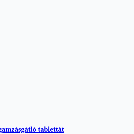
gamzásgátló tablettát