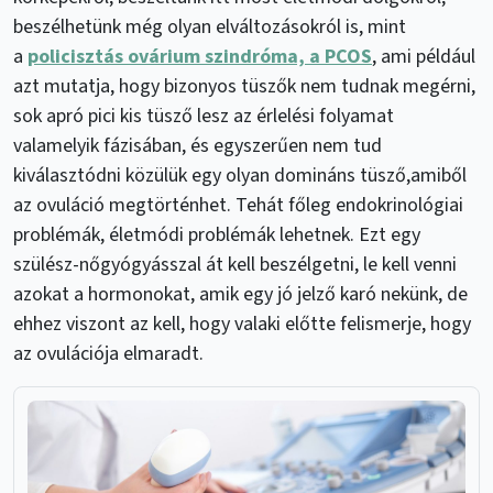
beszélhetünk még olyan elváltozásokról is, mint
a
policisztás ovárium szindróma, a PCOS
, ami például
azt mutatja, hogy bizonyos tüszők nem tudnak megérni,
sok apró pici kis tüsző lesz az érlelési folyamat
valamelyik fázisában, és egyszerűen nem tud
kiválasztódni közülük egy olyan domináns tüsző,amiből
az ovuláció megtörténhet. Tehát főleg endokrinológiai
problémák, életmódi problémák lehetnek. Ezt egy
szülész-nőgyógyásszal át kell beszélgetni, le kell venni
azokat a hormonokat, amik egy jó jelző karó nekünk, de
ehhez viszont az kell, hogy valaki előtte felismerje, hogy
az ovulációja elmaradt.