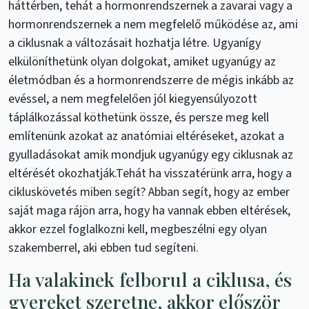
háttérben, tehát a hormonrendszernek a zavarai vagy a
hormonrendszernek a nem megfelelő működése az, ami
a ciklusnak a változásait hozhatja létre. Ugyanígy
elkülöníthetünk olyan dolgokat, amiket ugyanúgy az
életmódban és a hormonrendszerre de mégis inkább az
evéssel, a nem megfelelően jól kiegyensúlyozott
táplálkozással köthetünk össze, és persze meg kell
említenünk azokat az anatómiai eltéréseket, azokat a
gyulladásokat amik mondjuk ugyanúgy egy ciklusnak az
eltérését okozhatják.Tehát ha visszatérünk arra, hogy a
cikluskövetés miben segít? Abban segít, hogy az ember
saját maga rájön arra, hogy ha vannak ebben eltérések,
akkor ezzel foglalkozni kell, megbeszélni egy olyan
szakemberrel, aki ebben tud segíteni.
Ha valakinek felborul a ciklusa, és
gyereket szeretne, akkor először