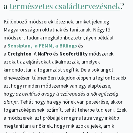
a
természetes családtervezésnek
?
Különböző módszerek léteznek, amiket jelenleg
Magyarországon oktatnak és tanítanak. Négy fő
módszert tudunk megkülönböztetni, ilyen például
a
Sensiplan, a FEMM, a Billings
és
a
Creighton
. A
NaPro
és
Neofertility
módszerek
azokat az eljárásokat alkalmazzák, amelyek
kimondottan a fogamzást segítik. De a sok angol
elnevezésen túlmenően tulajdonképpen a legfontosabb
az, hogy minden módszernek van egy alaptézise,
hogy
az ovuláció avagy tüszőrepedés a női egészség
alapja
. Tehát hogy ha egy nőnek van peteérése, akkor
fogamzóképesnek számít, tehát teherbe tud esni. Ezek
a módszerek azt próbálják megmutatni vagy inkább
megtanítani a nőknek, hogy mik azok a jelek, amik