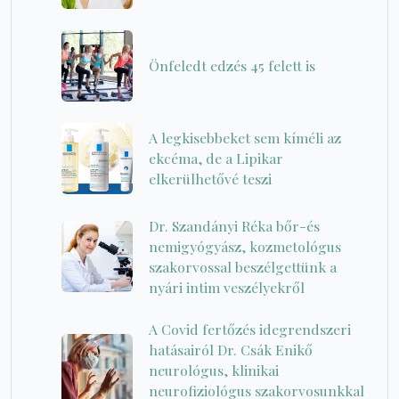
Önfeledt edzés 45 felett is
A legkisebbeket sem kíméli az
ekcéma, de a Lipikar
elkerülhetővé teszi
Dr. Szandányi Réka bőr-és
nemigyógyász, kozmetológus
szakorvossal beszélgettünk a
nyári intim veszélyekről
A Covid fertőzés idegrendszeri
hatásairól Dr. Csák Enikő
neurológus, klinikai
neurofiziológus szakorvosunkkal