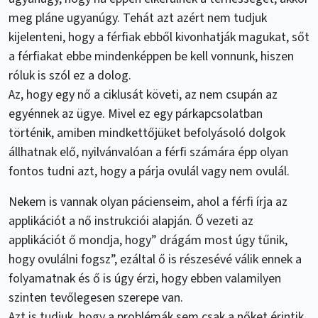
meg pláne ugyanúgy. Tehát azt azért nem tudjuk
kijelenteni, hogy a férfiak ebből kivonhatják magukat, sőt
a férfiakat ebbe mindenképpen be kell vonnunk, hiszen
róluk is szól ez a dolog.
Az, hogy egy nő a ciklusát követi, az nem csupán az
egyénnek az ügye. Mivel ez egy párkapcsolatban
történik, amiben mindkettőjüket befolyásoló dolgok
állhatnak elő, nyilvánvalóan a férfi számára épp olyan
fontos tudni azt, hogy a párja ovulál vagy nem ovulál.
Nekem is vannak olyan pácienseim, ahol a férfi írja az
applikációt a nő instrukciói alapján. Ő vezeti az
applikációt ő mondja, hogy” drágám most úgy tűnik,
hogy ovulálni fogsz”, ezáltal ő is részesévé válik ennek a
folyamatnak és ő is úgy érzi, hogy ebben valamilyen
szinten tevőlegesen szerepe van.
Azt is tudjuk, hogy a problémák sem csak a nőket érintik.