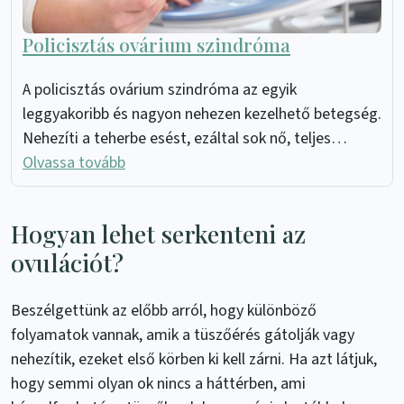
Policisztás ovárium szindróma
A policisztás ovárium szindróma az egyik
leggyakoribb és nagyon nehezen kezelhető betegség.
Nehezíti a teherbe esést, ezáltal sok nő, teljes…
Olvassa tovább
Hogyan lehet serkenteni az
ovulációt?
Beszélgettünk az előbb arról, hogy különböző
folyamatok vannak, amik a tüszőérés gátolják vagy
nehezítik, ezeket első körben ki kell zárni. Ha azt látjuk,
hogy semmi olyan ok nincs a háttérben, ami