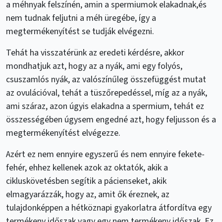
a méhnyak felszínén, amin a spermiumok elakadnak,és
nem tudnak feljutni a méh üregébe, így a
megtermékenyítést se tudják elvégezni.
Tehát ha visszatérünk az eredeti kérdésre, akkor
mondhatjuk azt, hogy az a nyák, ami egy folyós,
csuszamlós nyák, az valószínűleg összefüggést mutat
az ovulációval, tehát a tüszőrepedéssel, míg az a nyák,
ami száraz, azon úgyis elakadna a spermium, tehát ez
összességében úgysem engedné azt, hogy feljusson és a
megtermékenyítést elvégezze.
Azért ez nem ennyire egyszerű és nem ennyire fekete-
fehér, ehhez kellenek azok az oktatók, akik a
cikluskövetésben segítik a pácienseket, akik
elmagyarázzák, hogy az, amit ők éreznek, az
tulajdonképpen a hétköznapi gyakorlatra átfordítva egy
termékeny időszak vagy egy nem termékeny időszak. Ez