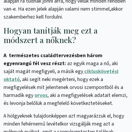
alapján rá tudnak jönni arra, hogy velük minden rendben
van-e. Ha ezen jelek alapján valami nem stimmel,akkor
szakemberhez kell fordulni.
Hogyan tanítják meg ezt a
módszert a nőknek?
A természetes családtervezésben három
egyenrangú fél vesz részt:
az egyik maga a nő, aki
saját magát megfigyeli, a másik egy
cikluskövetési
oktató
, aki segít neki megérteni, hogy ezek a
megfigyelések mit jelentenek orvosi szempontból és a
harmadik egy
orvos
, aki a megfigyelések adatait elemzi,
és levonja belőlük a megfelelő következtetéseket.
A hölgyeknek tulajdonképpen azt magyarázzuk el, hogy
minden fehérnemű levételkor vizsgálják meg azt a
méhnyak nyákot, amit a szeméremtesten találnak.