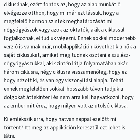
ciklusának, ezért fontos az, hogy az alap munkát ő
elvégezze otthon, hogy mi már ezt lássuk, hogy a
megfelelő hormon szintek meghatározását mi
nőgyógyászok vagy azok az oktatók, akik a ciklussal
foglalkoznak, el tudjuk végezni. Ennek sokkal modernebb
verzió is vannak már, mobilapplikáción követhetik a nők a
saját ciklusukat, amiket meg tudnak osztani a szülész-
nőgyógyászukkal, aki szintén látja folyamatában akár
három ciklusra, négy ciklusra visszamenőleg, hogy ez
hogy nézett ki, és van egy viszonyítási alapja. Tehát
ennek megfelelően sokkal hosszabb távon tudjuk a
dolgokat áttekinteni és nem arra kell hagyatkozni, hogy
az ember mit érez, hogy milyen volt az utolsó ciklusa.
Ki emlékszik arra, hogy hatvan nappal ezelőtt mi
történt? Itt meg az applikáción keresztül ezt lehet is
látni.