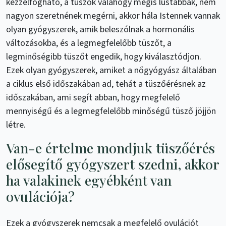
kézzelfogható, a tüszők valahogy mégis lustábbak, nem
nagyon szeretnének megérni, akkor hála Istennek vannak
olyan gyógyszerek, amik beleszólnak a hormonális
változásokba, és a legmegfelelőbb tüszőt, a
legminőségibb tüszőt engedik, hogy kiválasztódjon.
Ezek olyan gyógyszerek, amiket a nőgyógyász általában
a ciklus első időszakában ad, tehát a tüszőérésnek az
időszakában, ami segít abban, hogy megfelelő
mennyiségű és a legmegfelelőbb minőségű tüsző jöjjön
létre.
Van-e értelme mondjuk tüszőérés
elősegítő gyógyszert szedni, akkor
ha valakinek egyébként van
ovulációja?
Ezek a gyógyszerek nemcsak a megfelelő ovulációt