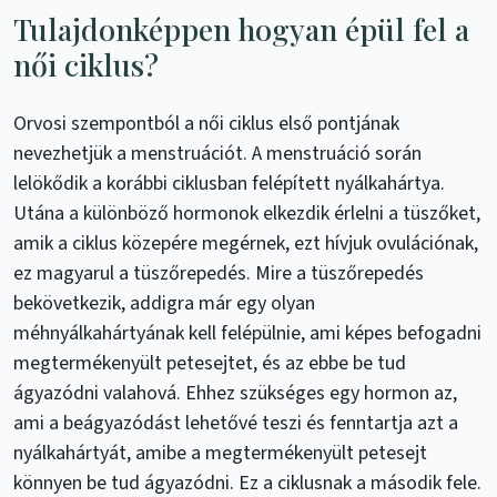
Tulajdonképpen hogyan épül fel a
női ciklus?
Orvosi szempontból a női ciklus első pontjának
nevezhetjük a menstruációt. A menstruáció során
lelökődik a korábbi ciklusban felépített nyálkahártya.
Utána a különböző hormonok elkezdik érlelni a tüszőket,
amik a ciklus közepére megérnek, ezt hívjuk ovulációnak,
ez magyarul a tüszőrepedés. Mire a tüszőrepedés
bekövetkezik, addigra már egy olyan
méhnyálkahártyának kell felépülnie, ami képes befogadni
megtermékenyült petesejtet, és az ebbe be tud
ágyazódni valahová. Ehhez szükséges egy hormon az,
ami a beágyazódást lehetővé teszi és fenntartja azt a
nyálkahártyát, amibe a megtermékenyült petesejt
könnyen be tud ágyazódni. Ez a ciklusnak a második fele.