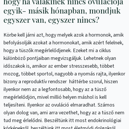
hogy ha valakinek nincs ovulációja
egyik- másik hónapban, mondjuk
egyszer van, egyszer nincs?
Körbe kell járni azt, hogy melyek azok a hormonok, amik
befolyásolják azokat a hormonokat, amik azért felelnek,
hogy a tüszők megérlelődjenek. Ezeket mi a ciklus
különböző pontjaiban megvizsgáljuk. Lehetnek olyan
időszakok is, amikor az ember stresszesebb, többet
mozog, többet sportol, nagyobb a nyomás rajta, ilyenkor
bizony a reproduktív rendszer háttérbe szorul, hiszen
ilyenkor nem az a legfontosabb, hogy az a tüsző
megérlelődjön, mivel millió helyen máshol is kell
teljesíteni. Ilyenkor az ovuláció elmaradhat. Számos
olyan dolog van, ami arra vezethet, hogy az a tüsző nem
tud meg érlelődni. Beszéltünk itt most endokrinológiai
kórképekről, beszéltünk itt most életmódi dolgokról,