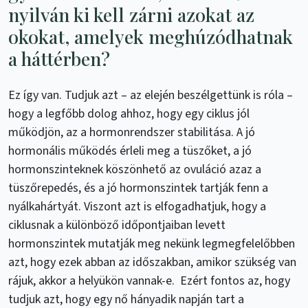
nyilván ki kell zárni azokat az
okokat, amelyek meghúzódhatnak
a háttérben?
Ez így van. Tudjuk azt – az elején beszélgettünk is róla –
hogy a legfőbb dolog ahhoz, hogy egy ciklus jól
működjön, az a hormonrendszer stabilitása. A jó
hormonális működés érleli meg a tüszőket, a jó
hormonszinteknek köszönhető az ovuláció azaz a
tüszőrepedés, és a jó hormonszintek tartják fenn a
nyálkahártyát. Viszont azt is elfogadhatjuk, hogy a
ciklusnak a különböző időpontjaiban levett
hormonszintek mutatják meg nekünk legmegfelelőbben
azt, hogy ezek abban az időszakban, amikor szükség van
rájuk, akkor a helyükön vannak-e. Ezért fontos az, hogy
tudjuk azt, hogy egy nő hányadik napján tart a