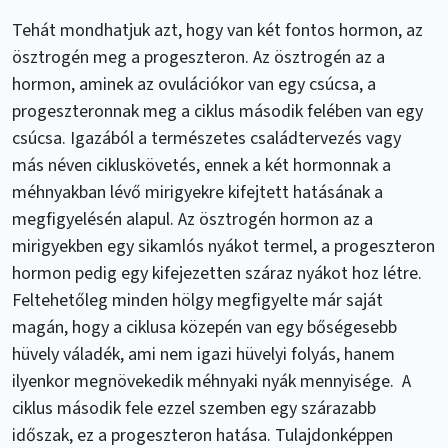
Tehát mondhatjuk azt, hogy van két fontos hormon, az
ösztrogén meg a progeszteron. Az ösztrogén az a
hormon, aminek az ovulációkor van egy csúcsa, a
progeszteronnak meg a ciklus második felében van egy
csúcsa. Igazából a természetes családtervezés vagy
más néven cikluskövetés, ennek a két hormonnak a
méhnyakban lévő mirigyekre kifejtett hatásának a
megfigyelésén alapul. Az ösztrogén hormon az a
mirigyekben egy sikamlós nyákot termel, a progeszteron
hormon pedig egy kifejezetten száraz nyákot hoz létre.
Feltehetőleg minden hölgy megfigyelte már saját
magán, hogy a ciklusa közepén van egy bőségesebb
hüvely váladék, ami nem igazi hüvelyi folyás, hanem
ilyenkor megnövekedik méhnyaki nyák mennyisége. A
ciklus második fele ezzel szemben egy szárazabb
időszak, ez a progeszteron hatása. Tulajdonképpen