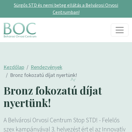
Sürgős STD és nemi beteg ellátás a Belvárosi Orvosi
Centrumban!
Skip to content
Main Navigation
Kezdőlap
Rendezvények
Bronz fokozatú díjat nyertünk!
Bronz fokozatú díjat
nyertünk!
A Belvárosi Orvosi Centrum Stop STD! - Felelős
szex kampányával 3. helyezést ért el az Innovatív