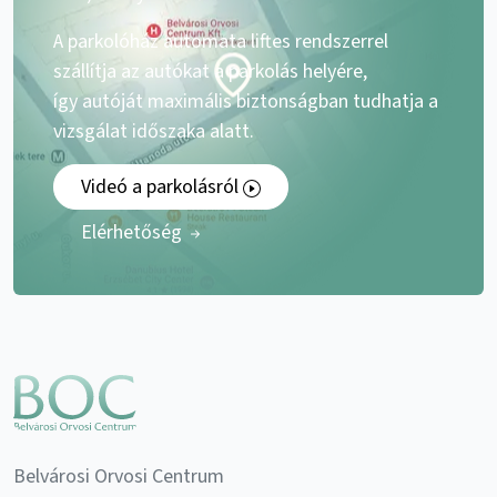
A parkolóház automata liftes rendszerrel
szállítja az autókat a parkolás helyére,
így autóját maximális biztonságban tudhatja a
vizsgálat időszaka alatt.
Videó a parkolásról
Elérhetőség
Belvárosi Orvosi Centrum