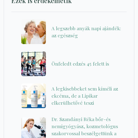
Ezek is érdekelhetik
A legszebb anyák napi ajándék:
az egészség
Önfeledt edzés 45 felett is
A legkisebbeket sem kíméli az
ekcéma, de a Lipikar
elkerülhetővé teszi
Dr. Szandányi Réka bőr-és
nemigyógyász, kozmetológus
szakorvossal beszélgettünk a