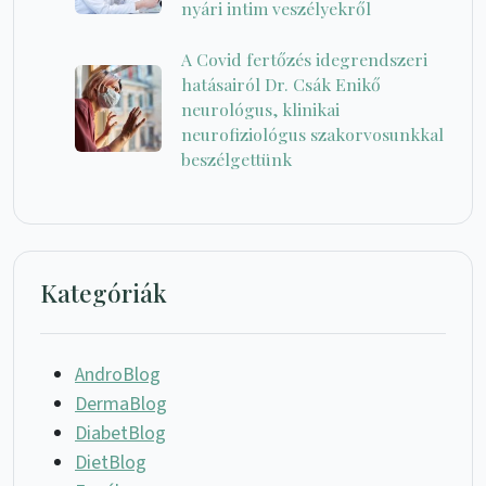
nyári intim veszélyekről
A Covid fertőzés idegrendszeri
hatásairól Dr. Csák Enikő
neurológus, klinikai
neurofiziológus szakorvosunkkal
beszélgettünk
Kategóriák
AndroBlog
DermaBlog
DiabetBlog
DietBlog