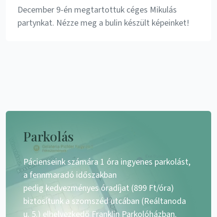
December 9-én megtartottuk céges Mikulás
partynkat. Nézze meg a bulin készült képeinket!
Parkolás
Pácienseink számára 1 óra ingyenes parkolást,
a fennmaradó időszakban
pedig kedvezményes óradíjat (899 Ft/óra)
biztosítunk a szomszéd utcában (Reáltanoda
u. 5.) elhelyezkedő Franklin Parkolóházban.