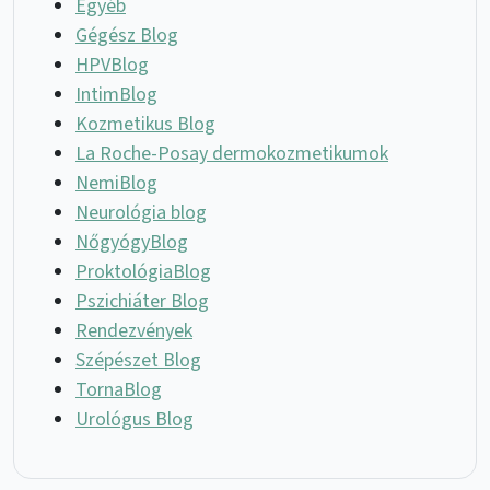
Egyéb
Gégész Blog
HPVBlog
IntimBlog
Kozmetikus Blog
La Roche-Posay dermokozmetikumok
NemiBlog
Neurológia blog
NőgyógyBlog
ProktológiaBlog
Pszichiáter Blog
Rendezvények
Szépészet Blog
TornaBlog
Urológus Blog