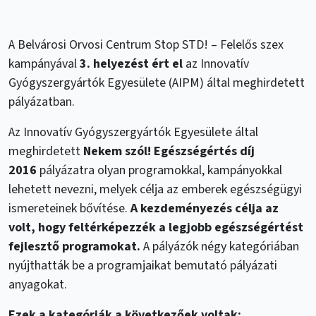
A Belvárosi Orvosi Centrum Stop STD! – Felelős szex
kampányával
3. helyezést ért el
az Innovatív
Gyógyszergyártók Egyesülete (AIPM) által meghirdetett
pályázatban.
Az Innovatív Gyógyszergyártók Egyesülete által
meghirdetett
Nekem szól! Egészségértés díj
2016
pályázatra olyan programokkal, kampányokkal
lehetett nevezni, melyek célja az emberek egészségügyi
ismereteinek bővítése.
A kezdeményezés célja az
volt, hogy feltérképezzék a legjobb egészségértést
fejlesztő programokat.
A pályázók négy kategóriában
nyújthatták be a programjaikat bemutató pályázati
anyagokat.
Ezek a kategóriák a következőek voltak: