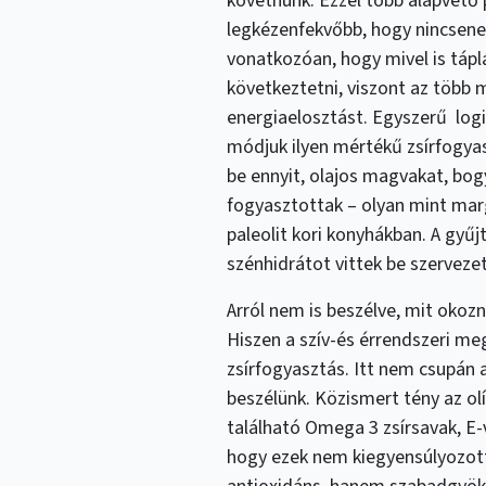
követnünk. Ezzel több alapvető p
legkézenfekvőbb, hogy nincsene
vonatkozóan, hogy mivel is tápl
következtetni, viszont az több 
energiaelosztást. Egyszerű logi
módjuk ilyen mértékű zsírfogyas
be ennyit, olajos magvakat, bo
fogyasztottak – olyan mint marga
paleolit kori konyhákban. A gyű
szénhidrátot vittek be szerveze
Arról nem is beszélve, mit okozn
Hiszen a szív-és érrendszeri m
zsírfogyasztás. Itt nem csupán az
beszélünk. Közismert tény az ol
található Omega 3 zsírsavak, E-v
hogy ezek nem kiegyensúlyozot