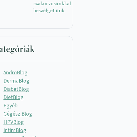
szakorvosunkkal
beszélgettünk
ategóriák
AndroBlog
DermaBlog
DiabetBlog
DietBlog
Egyéb
Gégész Blog
HPVBlog
IntimBlog