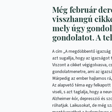
Még február der
visszhangú cikke
mely úgy gondo
gondolatot. A te
A cím „A megdöbbentő igazság 
azt sugallja, hogy az igazságot 
Viszont a cikket végigolvasva, c
gondolatmenetre, ami az igazság
Márpedig az ember hajlamos rá
Az alapvető téma egy felkapott 
viseli, s azt taglalja, hogy a n
Alzheimer-kór, depresszió és s
róhatjuk. Laikusokat, de még sz