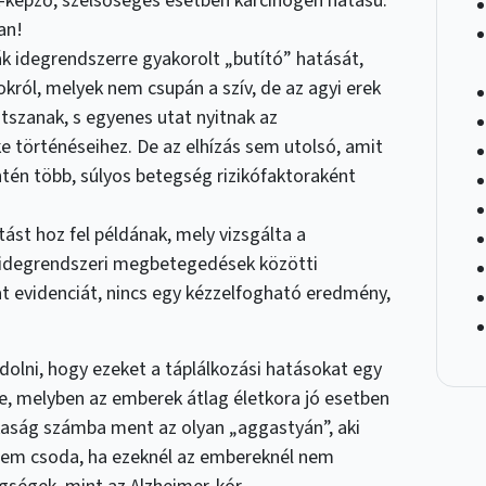
képző, szélsőséges esetben karcinogén hatású.
an!
ák idegrendszerre gyakorolt „butító” hatását,
okról, melyek nem csupán a szív, de az agyi erek
tszanak, s egyenes utat nyitnak az
ke történéseihez. De az elhízás sem utolsó, amit
ntén több, súlyos betegség rizikófaktoraként
tást hoz fel példának, mely vizsgálta a
 idegrendszeri megbetegedések közötti
 evidenciát, nincs egy kézzelfogható eredmény,
olni, hogy ezeket a táplálkozási hatásokat egy
ze, melyben az emberek átlag életkora jó esetben
itkaság számba ment az olyan „aggastyán”, aki
nem csoda, ha ezeknél az embereknél nem