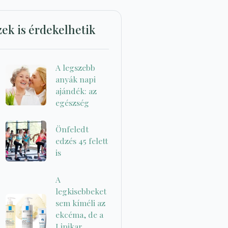
zek is érdekelhetik
A legszebb
anyák napi
ajándék: az
egészség
Önfeledt
edzés 45 felett
is
A
legkisebbeket
sem kíméli az
ekcéma, de a
Lipikar