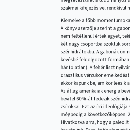
megtéveszthet a tudományos stí
szakmai kifejezésivel rendkívül
Kiemelve a főbb momentumokat,
A könyv szerzője szerint a gabo
nem feltétlenül értek egyet, tek
két nagy csoportba szoktuk soro
szénhidrátokba. A gabonák önma
kevésbé feldolgozott formában fo
hántolatlan). A fehér liszt nyil
drasztikus vércukor emelkedést
akkor kapunk be, amikor leesik a
Az átlag amerikaiak energia bev
bevitel 60%-át fedezik szénhidr
zsírokkal. Ezt az író ideológiája
mégpedig a következőképpen: 20
Hivatkozva arra, hogy a paleolit