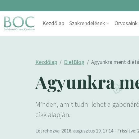
Skip to content
Kezdőlap
Szakrendelések
Orvosaink
Main Navigation
Kezdőlap
DietBlog
Agyunkra ment diét
Agyunkra me
Minden, amit tudni lehet a gabonáról
cikk alapján.
Létrehozva: 2016. augusztus 19. 17:14 - Frissítve: 