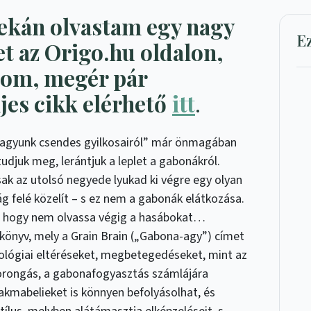
ekán olvastam egy nagy
E
t az Origo.hu oldalon,
lom, megér pár
ljes cikk elérhető
itt
.
agyunk csendes gyilkosairól” már önmagában
tudjuk meg, lerántjuk a leplet a gabonákról.
sak az utolsó negyede lyukad ki végre egy olyan
 felé közelít – s ez nem a gabonák elátkozása.
, hogy nem olvassa végig a hasábokat…
könyv, mely a Grain Brain („Gabona-agy”) címet
eurológiai eltéréseket, megbetegedéseket, mint az
zorongás, a gabonafogyasztás számlájára
akmabelieket is könnyen befolyásolhat, és