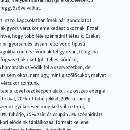
lus, melyben alátámasztja elképzeléseit, s
 meggyőzővé válhat.
 ezzel kapcsolatban írnék pár gondolatot.
nák gyors vércukor emelkedést okoznak. Ezzel
intve, hogy több féle szénhidrát létezik. Ezeket
lni: gyorsan és lassan felszívódó típusú
gukban nem szívódnak fel gyorsan, főleg, ha
gyasztjuk őket (pl.: teljes kiőrlésű,
ván hamarabb szívódik fel a szervezetben, de
 ez sem okoz, nem úgy, mint a szőlőcukor, melyet
 vércukor szintünk.
itele a következőképpen alakul: az összes energia
átokkal, 20%-ot fehérjékkel, 20%-ot pedig
 szerint gyökeresen meg kell változtatni,
% fehérje, 75% zsír, és csupán 5% szénhidrát!
 kori elődeink táplálkozási formáit kellene