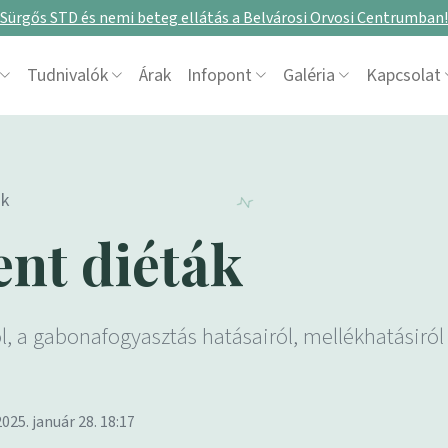
Sürgős STD és nemi beteg ellátás a Belvárosi Orvosi Centrumban!
Tudnivalók
Árak
Infopont
Galéria
Kapcsolat
ák
nt diéták
, a gabonafogyasztás hatásairól, mellékhatásiról
2025. január 28. 18:17