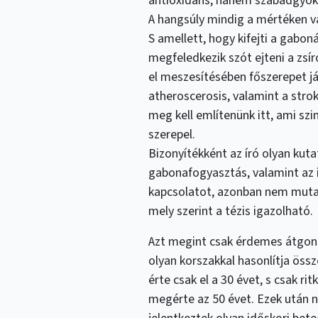
antioxidáns, hanem szabadgyök-
A hangsúly mindig a mértéken v
S amellett, hogy kifejti a gabon
megfeledkezik szót ejteni a zsír
el meszesítésében főszerepet já
atheroscerosis, valamint a stro
meg kell említenünk itt, ami szi
szerepel.
Bizonyítékként az író olyan kuta
gabonafogyasztás, valamint az
kapcsolatot, azonban nem mutat
mely szerint a tézis igazolható.
Azt megint csak érdemes átgond
olyan korszakkal hasonlítja öss
érte csak el a 30 évet, s csak r
megérte az 50 évet. Ezek után 