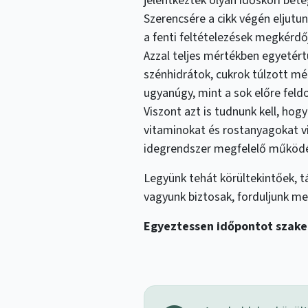
jelentkeztek olyan időskori bet
Szerencsére a cikk végén eljutu
a fenti feltételezések megkérd
Azzal teljes mértékben egyetért
szénhidrátok, cukrok túlzott m
ugyanúgy, mint a sok előre fel
Viszont azt is tudnunk kell, hog
vitaminokat és rostanyagokat v
idegrendszer megfelelő működé
Legyünk tehát körültekintőek, 
vagyunk biztosak, forduljunk m
Egyeztessen időpontot szak