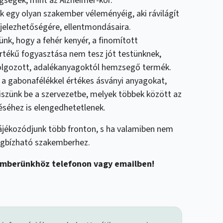
egségek, mint az Alzheimer-kór.
nk egy olyan szakember véleményéig, aki rávilágít
őjelezhetőségére, ellentmondásaira.
ünk, hogy a fehér kenyér, a finomított
értékű fogyasztása nem tesz jót testünknek,
dolgozott, adalékanyagoktól hemzsegő termék.
y a gabonafélékkel értékes ásványi anyagokat,
iszünk be a szervezetbe, melyek többek között az
séhez is elengedhetetlenek.
tájékozódjunk több fronton, s ha valamiben nem
egbízható szakemberhez.
emberünkhöz telefonon vagy emailben!