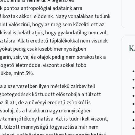
robléma is felmerül. A legelső és
k pontos antropológiai adataink arra
álkoztak akkori elődeink. Nagy vonalakban tudunk
mint valószínű, hogy az meg sem közelíti ezt az
kával is beláthatjuk, hogy gyakorlatilag nem volt
ztásra. Állati eredetű táplálékokkal nem visznek
K
gyókat pedig csak kisebb mennyiségben
rin, zsír, vaj és olajok pedig nem sorakoztak a
jtögető életmóddal viszont sokkal több
tükbe, mint 5%.
a a szervezetben ilyen mértékű zsírbevitel!
egbetegedések köztudott előszobája a túlzott
 állati, de a növényi eredetű zsírokról is
ívaolaj, és a halakban nagy mennyiségben
itamin jótékony hatása. Azt is tudni kell viszont,
t, túlzott mennyiségű fogyasztása már nem