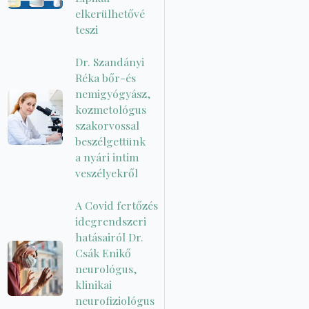
elkerülhetővé
teszi
Dr. Szandányi
Réka bőr-és
nemigyógyász,
kozmetológus
szakorvossal
beszélgettünk
a nyári intim
veszélyekről
A Covid fertőzés
idegrendszeri
hatásairól Dr.
Csák Enikő
neurológus,
klinikai
neurofiziológus