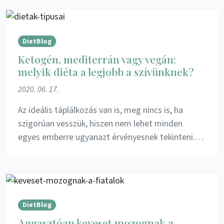
DietBlog
Ketogén, mediterrán vagy vegán:
melyik diéta a legjobb a szívünknek?
2020. 06. 17.
Az ideális táplálkozás van is, meg nincs is, ha
szigorúan vesszük, hiszen nem lehet minden
egyes emberre ugyanazt érvényesnek tekinteni.…
DietBlog
Aggasztóan keveset mozognak a