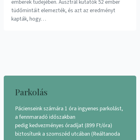
emberek tüdejében. Ausztrál kutatók 52 ember
tüdőmintáit elemezték, és azt az eredményt
kapták, hogy…
Parkolás
Pácienseink számára 1 óra ingyenes parkolást,
a fennmaradó időszakban
pedig kedvezményes óradíjat (899 Ft/óra)
biztosítunk a szomszéd utcában (Reáltanoda