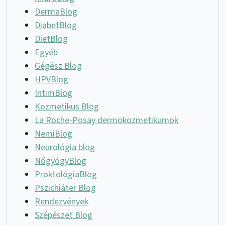
DermaBlog
DiabetBlog
DietBlog
Egyéb
Gégész Blog
HPVBlog
IntimBlog
Kozmetikus Blog
La Roche-Posay dermokozmetikumok
NemiBlog
Neurológia blog
NőgyógyBlog
ProktológiaBlog
Pszichiáter Blog
Rendezvények
Szépészet Blog