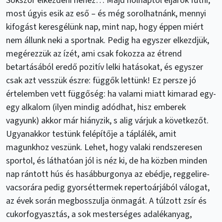
Sokszor elkezdeni nehéz… Majd holnaptól eljárok futni,
most úgyis esik az eső – és még sorolhatnánk, mennyi
kifogást keresgélünk nap, mint nap, hogy éppen miért
nem állunk neki a sportnak. Pedig ha egyszer elkezdjük,
megérezzük az ízét, ami csak fokozza az étrend
betartásából eredő pozitív lelki hatásokat, és egyszer
csak azt vesszük észre: függők lettünk! Ez persze jó
értelemben vett függőség: ha valami miatt kimarad egy-
egy alkalom (ilyen mindig adódhat, hisz emberek
vagyunk) akkor már hiányzik, s alig várjuk a következőt.
Ugyanakkor testünk felépítője a táplálék, amit
magunkhoz veszünk. Lehet, hogy valaki rendszeresen
sportol, és láthatóan jól is néz ki, de ha közben minden
nap rántott hús és hasábburgonya az ebédje, reggelire-
vacsorára pedig gyorséttermek repertoárjából válogat,
az évek során megbosszulja önmagát. A túlzott zsír és
cukorfogyasztás, a sok mesterséges adalékanyag,