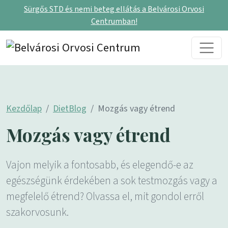
Sürgős STD és nemi beteg ellátás a Belvárosi Orvosi
Centrumban!
Skip to content
Main Navigation
Kezdőlap
DietBlog
Mozgás vagy étrend
Mozgás vagy étrend
Vajon melyik a fontosabb, és elegendő-e az
egészségünk érdekében a sok testmozgás vagy a
megfelelő étrend? Olvassa el, mit gondol erről
szakorvosunk.