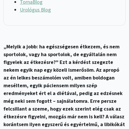
TornaBlog
Urológus Blog
„Melyik a jobb: ha egészségesen étkezem, és nem
sportolok, vagy ha sportolok, de egyáltalán nem
figyelek az étkezésre?” Ezt a kérdést szegezte
nekem egyik nap egy közeli ismerősöm. Az apropó
az én lelkes beszámolóm volt, amiben boldogan
meséltem, egyik páciensem milyen szép
eredményeket ért el a diétával, pedig az edzésnek
még neki sem fogott – sajnálatomra. Erre persze
felcsillant a szeme, hogy ezek szerint elég csak az
étkezésre figyelni, mozgás már nem is kell? A válasz
korántsem ilyen egyszerű és egyértelmű, a libikókát