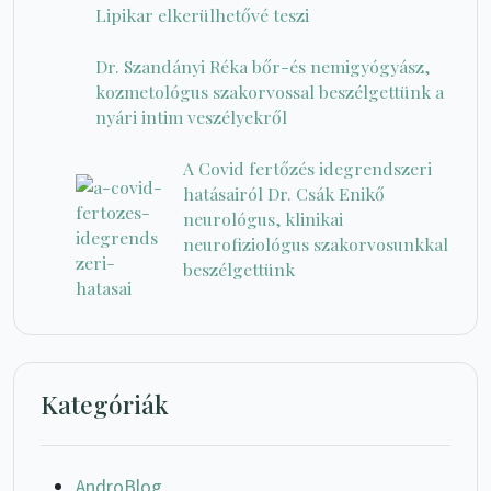
Lipikar elkerülhetővé teszi
Dr. Szandányi Réka bőr-és nemigyógyász,
kozmetológus szakorvossal beszélgettünk a
nyári intim veszélyekről
A Covid fertőzés idegrendszeri
hatásairól Dr. Csák Enikő
neurológus, klinikai
neurofiziológus szakorvosunkkal
beszélgettünk
Kategóriák
AndroBlog