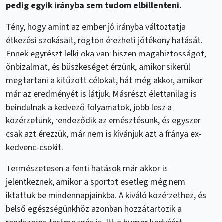
pedig egyik irányba sem tudom elbillenteni.
Tény, hogy amint az ember jó irányba változtatja
étkezési szokásait, rögtön érezheti jótékony hatását.
Ennek egyrészt lelki oka van: hiszen magabiztosságot,
önbizalmat, és büszkeséget érzünk, amikor sikerül
megtartani a kitűzött célokat, hát még akkor, amikor
már az eredményét is látjuk. Másrészt élettanilag is
beindulnak a kedvező folyamatok, jobb lesz a
közérzetünk, rendeződik az emésztésünk, és egyszer
csak azt érezzük, már nem is kívánjuk azt a fránya ex-
kedvenc-csokit.
Természetesen a fenti hatások már akkor is
jelentkeznek, amikor a sportot esetleg még nem
iktattuk be mindennapjainkba. A kiváló közérzethez, és
belső egészségünkhöz azonban hozzátartozik a