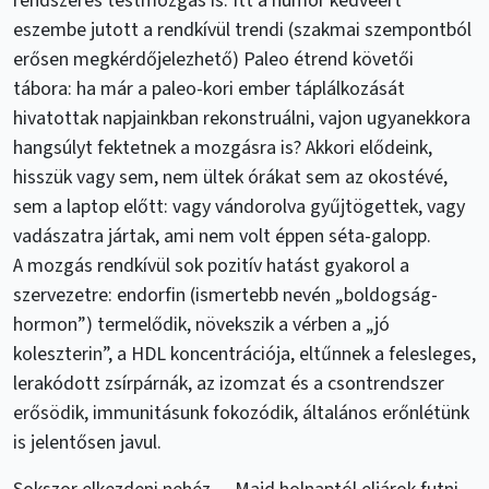
rendszeres testmozgás is. Itt a humor kedvéért
eszembe jutott a rendkívül trendi (szakmai szempontból
erősen megkérdőjelezhető) Paleo étrend követői
tábora: ha már a paleo-kori ember táplálkozását
hivatottak napjainkban rekonstruálni, vajon ugyanekkora
hangsúlyt fektetnek a mozgásra is? Akkori elődeink,
hisszük vagy sem, nem ültek órákat sem az okostévé,
sem a laptop előtt: vagy vándorolva gyűjtögettek, vagy
vadászatra jártak, ami nem volt éppen séta-galopp.
A mozgás rendkívül sok pozitív hatást gyakorol a
szervezetre: endorfin (ismertebb nevén „boldogság-
hormon”) termelődik, növekszik a vérben a „jó
koleszterin”, a HDL koncentrációja, eltűnnek a felesleges,
lerakódott zsírpárnák, az izomzat és a csontrendszer
erősödik, immunitásunk fokozódik, általános erőnlétünk
is jelentősen javul.