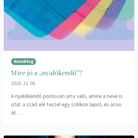
NemiBlog
Mire jó a „nyalókendő”?
2020. 11. 06.
A nyalókendő pontosan arra való, amire a neve is
utal: a szád elé teszel egy szilikon lapot, és azon
át…