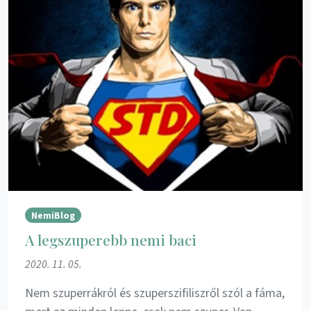
NemiBlog
A legszuperebb nemi baci
2020. 11. 05.
Nem szuperrákról és szuperszifiliszről szól a fáma,