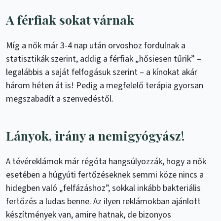
A férfiak sokat várnak
Míg a nők már 3-4 nap után orvoshoz fordulnak a
statisztikák szerint, addig a férfiak „hősiesen tűrik” –
legalábbis a saját felfogásuk szerint – a kínokat akár
három héten át is! Pedig a megfelelő terápia gyorsan
megszabadít a szenvedéstől.
Lányok, irány a nemigyógyász
!
A tévéreklámok már régóta hangsúlyozzák, hogy a nők
esetében a húgyúti fertőzéseknek semmi köze nincs a
hidegben való „felfázáshoz”, sokkal inkább bakteriális
fertőzés a ludas benne. Az ilyen reklámokban ajánlott
készítmények van, amire hatnak, de bizonyos