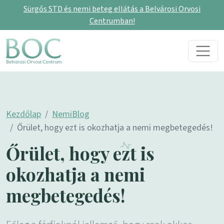
Sürgős STD és nemi beteg ellátás a Belvárosi Orvosi
Centrumban!
Skip to content
Main Navigation
Kezdőlap
NemiBlog
Őrület, hogy ezt is okozhatja a nemi megbetegedés!
Őrület, hogy ezt is
okozhatja a nemi
megbetegedés!