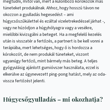
megtudni, mitől van, mert a különböző kórokozók más
tüneteket produkálnak. Ahhoz, hogy hosszú távon ne
okozzon a gyulladás hegesedést – ami
húgycsőszűkülettel és ezáltal vizeletrekedéssel járhat -,
vagy ne húzódjon a húgyhólyagra vagy a vesékre,
mielőbbi kivizsgálni a beteget. Ha a megfelelő kezelés
után is visszatér a fertőzés, a partnert is be kell vonni a
terápiába, mert lehetséges, hogy ő is hordozza a
kórokozót, de nem produkál tüneteket, viszont
ugyanúgy fertőző, mint bármely más beteg. A teljes
gyógyulásig ajánlott gumióvszer használata, ezzel is
elkerülve az úgynevezett ping-pong hatást, mely az oda-
vissza fertőzést jelenti.
Húgycsőgyulladás – mi okozhatja?