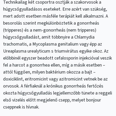
Technikailag két csoportra osztják a szakorvosok a
húgycsőgyulladásos eseteket. Erre azért van szükség,
mert adott esetben másféle terápiát kell alkalmazni. A
besorolás szerint megkülönböztetik a gonorrheás
(tripperes) és a nem-gonorrheás (nem tripperes)
húgycsőgyulladást, amit többnyire a Chlamydia
trachomatis, a Mycoplasma genitalium vagy épp az
Ureaplasma urealyticum s triumvirátus egyike okoz. Az
előbbinél egyszer beadott cefalosporin injekcióval veszik
fel a harcot a gonorrhea ellen, míg a másik esetben –
attól függően, milyen baktérium okozza a bajt –
doxiciklint, eritromicint vagy azitromicint vetnek be az
orvosok. A férfiaknál a krónikus gonorrheás fertőzés
okozta húgycsőgyulladás legjellemzőbb tünete a reggeli
első vizelés előtt megjelenő csepp, melyet bonjour
cseppnek is hívnak.