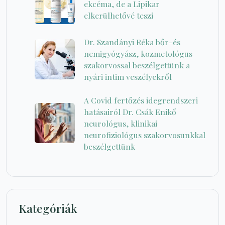
ekcéma, de a Lipikar
elkerülhetővé teszi
Dr. Szandányi Réka bőr-és
nemigyógyász, kozmetológus
szakorvossal beszélgettünk a
nyári intim veszélyekről
A Covid fertőzés idegrendszeri
hatásairól Dr. Csák Enikő
neurológus, klinikai
neurofiziológus szakorvosunkkal
beszélgettünk
Kategóriák