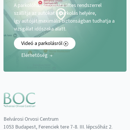
A parkolóház automata liftes rendszerrel
szállítja az autókat a parkolás helyére,
így autóját maximális biztonságban tudhatja a
vizsgálat időszaka alatt.
Videó a parkolásról
Elérhetőség
Belvárosi Orvosi Centrum
1053 Budapest, Ferenciek tere 7-8. III. lépcsőház 2.