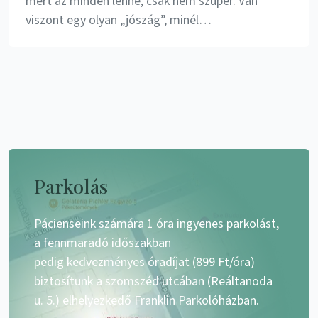
mert az minden lenne, csak nem szuper. Van
viszont egy olyan „jószág”, minél…
Parkolás
Pácienseink számára 1 óra ingyenes parkolást,
a fennmaradó időszakban
pedig kedvezményes óradíjat (899 Ft/óra)
biztosítunk a szomszéd utcában (Reáltanoda
u. 5.) elhelyezkedő Franklin Parkolóházban.