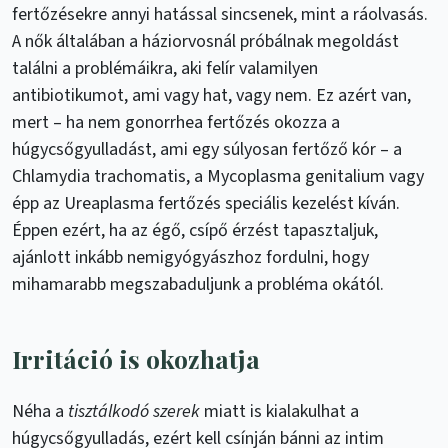
fertőzésekre annyi hatással sincsenek, mint a ráolvasás.
A nők általában a háziorvosnál próbálnak megoldást
találni a problémáikra, aki felír valamilyen
antibiotikumot, ami vagy hat, vagy nem. Ez azért van,
mert – ha nem gonorrhea fertőzés okozza a
húgycsőgyulladást, ami egy súlyosan fertőző kór – a
Chlamydia trachomatis, a Mycoplasma genitalium vagy
épp az Ureaplasma fertőzés speciális kezelést kíván.
Éppen ezért, ha az égő, csípő érzést tapasztaljuk,
ajánlott inkább nemigyógyászhoz fordulni, hogy
mihamarabb megszabaduljunk a probléma okától.
Irritáció is okozhatja
Néha a
tisztálkodó szerek
miatt is kialakulhat a
húgycsőgyulladás, ezért kell csínján bánni az intim