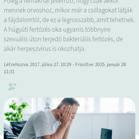
Főleg a férfiaknál jellemző, hogy csak akkor
mennek orvoshoz, mikor már a csillagokat látják
a fájdalomtól, de ez a legrosszabb, amit tehetnek.
A húgyúti fertőzés oka ugyanis többnyire
szexuális úton terjedő bakteriális fertőzés, de
akár herpeszvírus is okozhatja.
Létrehozva: 2017. július 27. 10:29 - Frissítve: 2025. január 28.
11:31