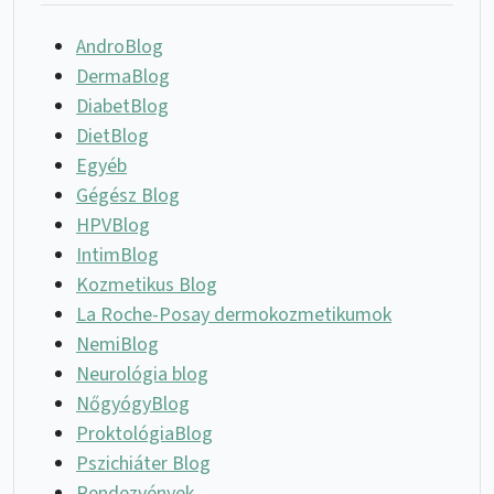
AndroBlog
DermaBlog
DiabetBlog
DietBlog
Egyéb
Gégész Blog
HPVBlog
IntimBlog
Kozmetikus Blog
La Roche-Posay dermokozmetikumok
NemiBlog
Neurológia blog
NőgyógyBlog
ProktológiaBlog
Pszichiáter Blog
Rendezvények