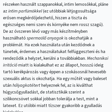
részeken használt szappanokkal, intim lemosókkal, pláne
az
intim parfümökkel
(ez utóbbiak létjogosultsága
erősen megkérdőjelezhető, hiszen a tiszta és
egészséges nemi szerv és környéke nem rossz szagú).
De az óvszeren lévő vagy más készítményben
használható
spermaölő anyagok
is okozhatják a
problémát. Ha ezek használata után kezdődnek a
tünetek, érdemes a használatukat felfüggeszteni és ha
rendeződik a helyzet, kerülni a továbbiakban.
Mechanikai
irritáció
miatt is kialakulhat ez az állapot, hosszú ideig
tartó kerékpározás vagy éppen a szokásosnál hevesebb
szexuális aktus is okozhatja. Ha egy műtét vagy baleset
után
hólyagkatétert
helyeznek fel, az is kiválthat
húgycsőgyulladást, de statisztikák szerint a
szilikoncsövet sokkal jobban tolerálja a test, mint a
latexet. Ez utóbbi miatt tízszer gyakoribb a gyulladás